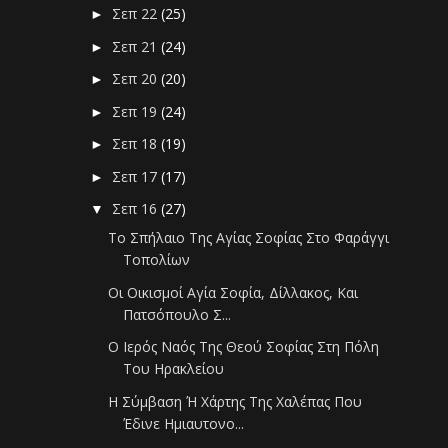
Σεπ 22
(25)
►
Σεπ 21
(24)
►
Σεπ 20
(20)
►
Σεπ 19
(24)
►
Σεπ 18
(19)
►
Σεπ 17
(17)
►
Σεπ 16
(27)
▼
Το Σπήλαιο Της Αγίας Σοφίας Στο Φαράγγι
Τοπολίων
Οι Οικισμοί Αγία Σοφία, Δίλλακος, Και
Πατσόπουλο Σ...
Ο Ιερός Ναός Της Θεού Σοφίας Στη Πόλη
Του Ηρακλείου
Η Σύμβαση Ή Χάρτης Της Χαλέπας Που
Έδινε Ημιαυτονο...