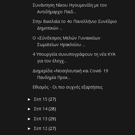
Συνάντηση Νίκου Ηγουμενίδη με τον
Αντιδήμαρχο Παιδ...
Στην Βικελαία το 4ο Πανελλήνιο Συνέδριο
Δημοτικών ...
Ο «Σύνδεσμος Μελών Γυναικείων
Σωματείων Ηρακλείου ...
4 Υπουργεία συνυπογράφουν τη νέα ΚΥΑ
για τον έλεγχ...
Διημερίδα «Νοσηλευτική και Covid- 19
Πανδημία Προκ...
Εθισμός - Οι πιο συχνές εξαρτήσεις
Σεπ 15
(27)
►
Σεπ 14
(28)
►
Σεπ 13
(29)
►
Σεπ 12
(27)
►