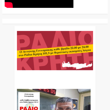
Ο Αντώνης Γενναράκης Στο Ράδιο Κρήτη Κάθε
Βράδυ Απο Τις 10 Έως Τις 12 Με Θεματικές
Εκπομπές Λόγου Και Μουσικής