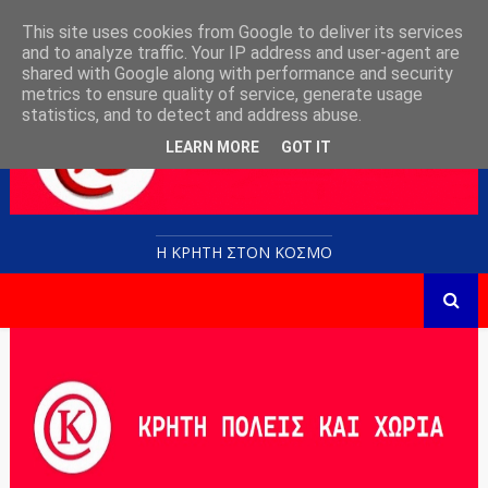
This site uses cookies from Google to deliver its services
and to analyze traffic. Your IP address and user-agent are
shared with Google along with performance and security
metrics to ensure quality of service, generate usage
statistics, and to detect and address abuse.
LEARN MORE
GOT IT
Η ΚΡΗΤΗ ΣΤΟN KOΣΜΟ