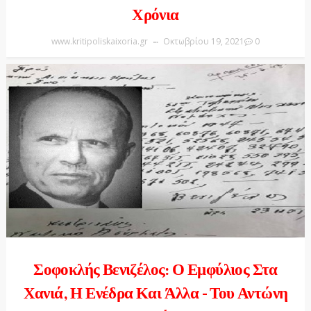
Χρόνια
www.kritipoliskaixoria.gr
Οκτωβρίου 19, 2021
0
Σοφοκλής Βενιζέλος: Ο Εμφύλιος Στα
Χανιά, Η Ενέδρα Και Άλλα - Του Αντώνη