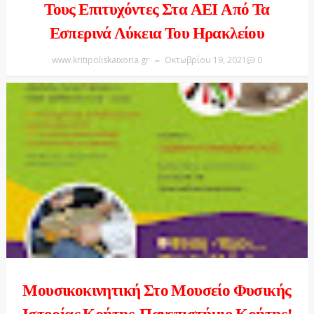
Τους Επιτυχόντες Στα ΑΕΙ Από Τα
Εσπερινά Λύκεια Του Ηρακλείου
www.kritipoliskaixoria.gr
Οκτωβρίου 19, 2021
0
Μουσικοκινητική Στο Μουσείο Φυσικής