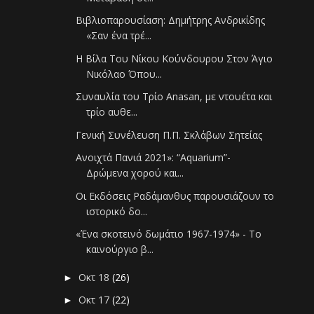
Βιβλιοπαρουσίαση: Δημήτρης Ανδρικίδης
«Σαν ένα τρέ...
Η Βίλα Του Νίκου Κούνδουρου Στον Άγιο
Νικόλαο Όπου...
Συναυλία του Τρίο Anasan, με ντουέτα και
τρίο αυθε...
Γενική Συνέλευση Π.Π. Σκλάβων Σητείας
Ανοιχτά Πανιά 2021»: “Aquarium”-
Δρώμενα χορού και...
Οι Εκδόσεις Ραδάμανθυς παρουσιάζουν το
ιστορικό δο...
«Ένα σκοτεινό δωμάτιο 1967-1974» - Το
καινούργιο β...
Οκτ 18
(26)
►
Οκτ 17
(22)
►