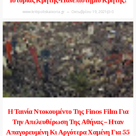
Ιστορίας Κρήτης-Πανεπιστήμιο Κρήτης!
www.kritipoliskaixoria.gr
Οκτωβρίου 19, 2021
0
H Ταινία Ντοκουμέντο Της Finos Film Για
Την Απελευθέρωση Της Αθήνας – Ηταν
Απαγορευμένη Κι Αργότερα Χαμένη Για 55