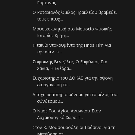
Γόρτυνας
Ο Ροταριανός Όμιλος Ηρακλείου βραβεύει
τους επιτυχ...
Μουσικοκινητική στο Μουσείο Φυσικής
Ιστορίας Κρήτη...
H ταινία ντοκουμέντο της Finos Film για
την απελευ...
Σοφοκλής Βενιζέλος: Ο Εμφύλιος Στα
Χανιά, Η Ενέδρα...
Ευχαριστήριο του ΔΟΚΑΣ για την άψογη
διοργάνωση το...
Αποχαιρετιστήριο μήνυμα για το μέλος του
σύνδεσμου...
Ο Ναός Του Αγίου Αντωνίου Στον
Αρχαιολογικό Χώρο Τ...
Στον Κ. Μουσουρούλη οι Πράσινοι για τη
Μετάβαση στ...