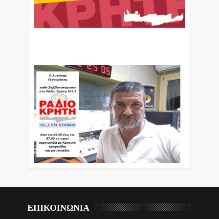
Ο Αντώνης Γενναράκης Στο Ράδιο Κρήτη Κάθε
Βράδυ Απο Τις 10 Έως Τις 12 Με Θεματικές
Εκπομπές Λόγου Και Μουσικής
ΕΠΙΚΟΙΝΩΝΙΑ