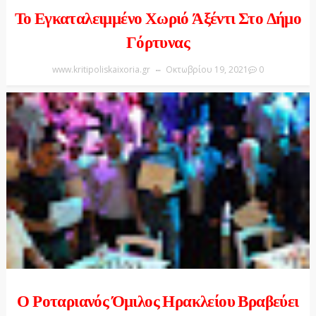
Το Εγκαταλειμμένο Χωριό Άξέντι Στο Δήμο
Γόρτυνας
www.kritipoliskaixoria.gr
Οκτωβρίου 19, 2021
0
Ο Ροταριανός Όμιλος Ηρακλείου Βραβεύει