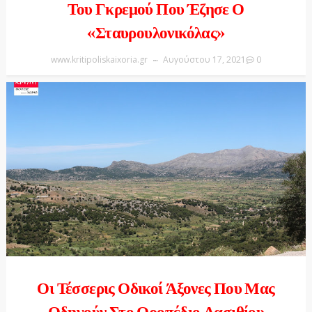
Του Γκρεμού Που Έζησε Ο
«Σταυρουλονικόλας»
www.kritipoliskaixoria.gr
Αυγούστου 17, 2021
0
Οι Τέσσερις Οδικοί Άξονες Που Μας