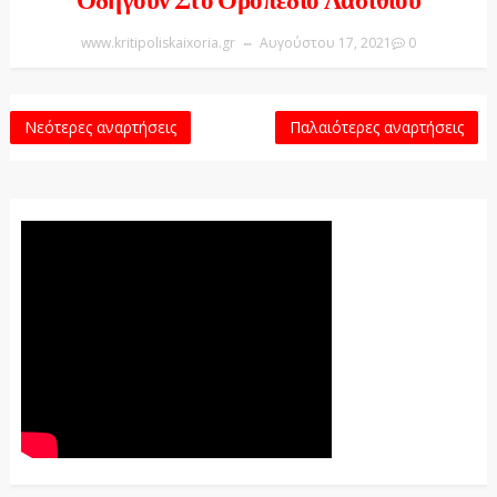
Οδηγούν Στο Οροπέδιο Λασιθίου
www.kritipoliskaixoria.gr
Αυγούστου 17, 2021
0
Νεότερες αναρτήσεις
Παλαιότερες αναρτήσεις