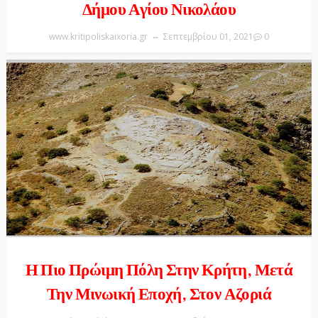
Δήμου Αγίου Νικολάου
www.kritipoliskaixoria.gr
Σεπτεμβρίου 01, 2021
0
Η Πιο Πρώιμη Πόλη Στην Κρήτη, Μετά
Την Μινωική Εποχή, Στον Αζοριά