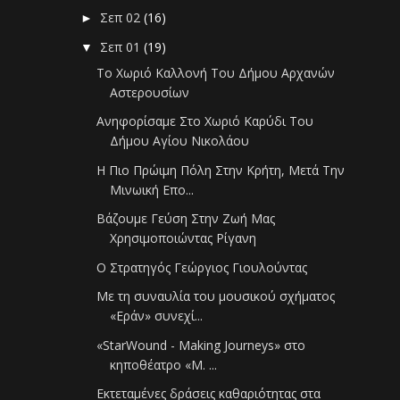
Σεπ 02
(16)
►
Σεπ 01
(19)
▼
Το Χωριό Καλλονή Του Δήμου Αρχανών
Αστερουσίων
Ανηφορίσαμε Στο Χωριό Καρύδι Του
Δήμου Αγίου Νικολάου
Η Πιο Πρώιμη Πόλη Στην Κρήτη, Μετά Την
Μινωική Επο...
Βάζουμε Γεύση Στην Ζωή Μας
Χρησιμοποιώντας Ρίγανη
Ο Στρατηγός Γεώργιος Γιουλούντας
Με τη συναυλία του μουσικού σχήματος
«Εράν» συνεχί...
«StarWound - Making Journeys» στο
κηποθέατρο «Μ. ...
Εκτεταμένες δράσεις καθαριότητας στα