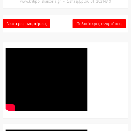
www.kritipoliskaixoria.gr
Σεπτεμβρίου 01, 2021
0
Νεότερες αναρτήσεις
Παλαιότερες αναρτήσεις