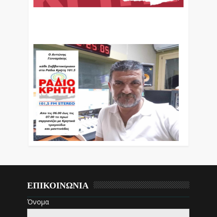
Ο Αντώνης Γενναράκης Στο Ράδιο Κρήτη Κάθε
Βράδυ Απο Τις 10 Έως Τις 12 Με Θεματικές
Εκπομπές Λόγου Και Μουσικής
ΕΠΙΚΟΙΝΩΝΙΑ
Όνομα