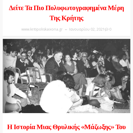
Δείτε Τα Πιο Πολυφωτογραφημένα Μέρη
Της Κρήτης
www.kritipoliskaixoria.gr
Ιανουαρίου 02, 2021
0
Η Ιστορία Μιας Θρυλικής «Μάζωξης» Του