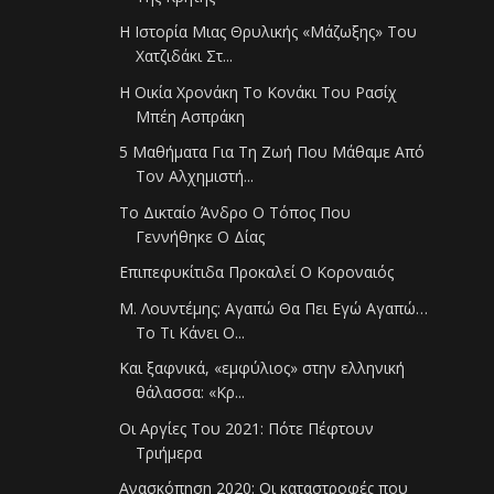
Η Ιστορία Μιας Θρυλικής «Μάζωξης» Του
Χατζιδάκι Στ...
Η Οικία Χρονάκη Το Κονάκι Του Ρασίχ
Μπέη Ασπράκη
5 Μαθήματα Για Τη Ζωή Που Μάθαμε Από
Τον Αλχημιστή...
Το Δικταίο Άνδρο Ο Τόπος Που
Γεννήθηκε Ο Δίας
Επιπεφυκίτιδα Προκαλεί Ο Κοροναιός
Μ. Λουντέμης: Αγαπώ Θα Πει Εγώ Αγαπώ…
Το Τι Κάνει Ο...
Και ξαφνικά, «εμφύλιος» στην ελληνική
θάλασσα: «Κρ...
Οι Αργίες Του 2021: Πότε Πέφτουν
Τριήμερα
Ανασκόπηση 2020: Οι καταστροφές που