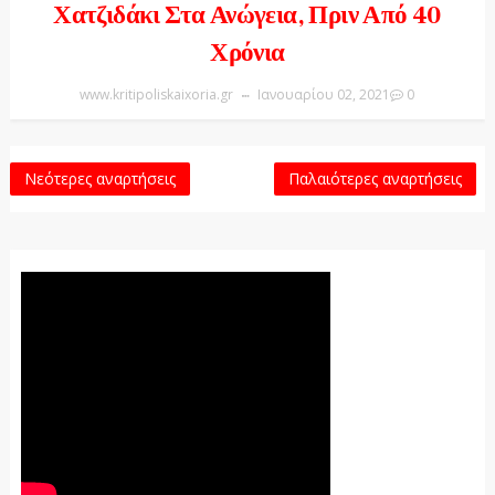
Χατζιδάκι Στα Ανώγεια, Πριν Από 40
Χρόνια
www.kritipoliskaixoria.gr
Ιανουαρίου 02, 2021
0
Νεότερες αναρτήσεις
Παλαιότερες αναρτήσεις