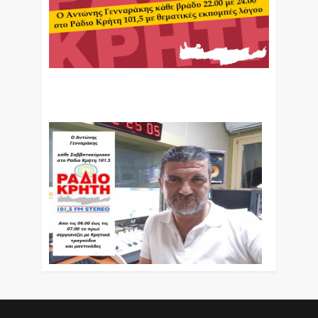
Ο Αντώνης Γενναράκης Στο Ράδιο Κρήτη Κάθε
Βράδυ Απο Τις 10 Έως Τις 12 Με Θεματικές
Εκπομπές Λόγου Και Μουσικής