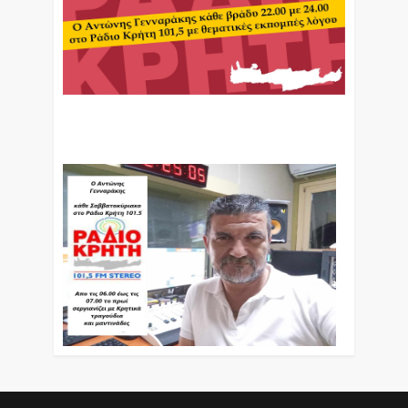
Ο Αντώνης Γενναράκης Στο Ράδιο Κρήτη Κάθε
Βράδυ Απο Τις 10 Έως Τις 12 Με Θεματικές
Εκπομπές Λόγου Και Μουσικής