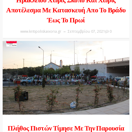
Ηρακλείου Χωρίς Σκοπό Και Χωρίς
Αποτέλεσμα Με Κατασκευή Απο Το Βράδυ
Έως Το Πρωί
www.kritipoliskaixoria.gr
Σεπτεμβρίου 07, 2021
0
Πλήθος Πιστών Τίμησε Με Την Παρουσία