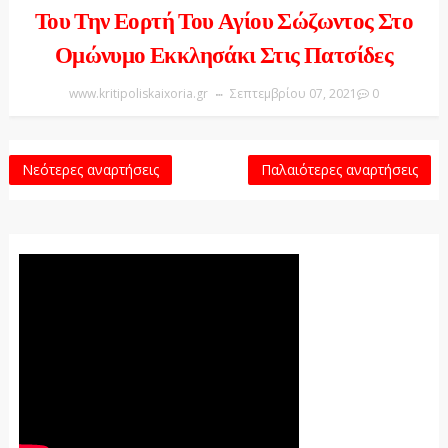
Του Την Εορτή Του Αγίου Σώζωντος Στο
Ομώνυμο Εκκλησάκι Στις Πατσίδες
www.kritipoliskaixoria.gr
Σεπτεμβρίου 07, 2021
0
Νεότερες αναρτήσεις
Παλαιότερες αναρτήσεις