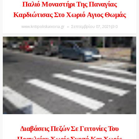
Παλιό Μοναστήρι Της Παναγίας
Καρδιώτισας Στο Χωριό Αγιος Θωμάς
www.kritipoliskaixoria.gr
Σεπτεμβρίου 07, 2021
0
Διαβάσεις Πεζών Σε Γειτονίες Του