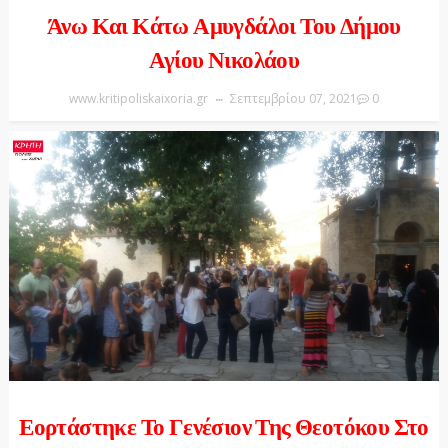
Άνω Και Κάτω Αμυγδάλοι Του Δήμου
Αγίου Νικολάου
www.kritipoliskaixoria.gr
Σεπτεμβρίου 07, 2021
0
Εορτάστηκε Το Γενέσιον Της Θεοτόκου Στο