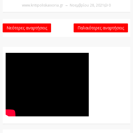
www.kritipoliskaixoria.gr
Νοεμβρίου 28, 2021
0
Νεότερες αναρτήσεις
Παλαιότερες αναρτήσεις