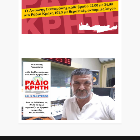
Ο Αντώνης Γενναράκης Στο Ράδιο Κρήτη Κάθε
Βράδυ Απο Τις 10 Έως Τις 12 Με Θεματικές
Εκπομπές Λόγου Και Μουσικής