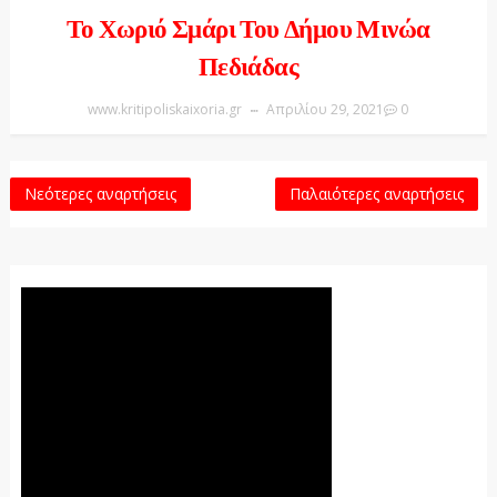
Το Χωριό Σμάρι Του Δήμου Μινώα
Πεδιάδας
www.kritipoliskaixoria.gr
Απριλίου 29, 2021
0
Νεότερες αναρτήσεις
Παλαιότερες αναρτήσεις