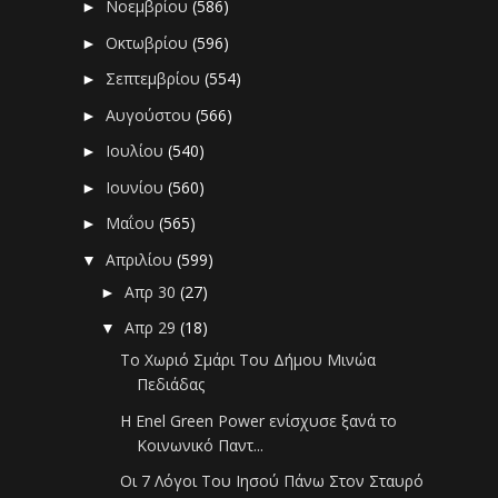
Νοεμβρίου
(586)
►
Οκτωβρίου
(596)
►
Σεπτεμβρίου
(554)
►
Αυγούστου
(566)
►
Ιουλίου
(540)
►
Ιουνίου
(560)
►
Μαΐου
(565)
►
Απριλίου
(599)
▼
Απρ 30
(27)
►
Απρ 29
(18)
▼
Το Χωριό Σμάρι Του Δήμου Μινώα
Πεδιάδας
H Enel Green Power ενίσχυσε ξανά το
Κοινωνικό Παντ...
Οι 7 Λόγοι Του Ιησού Πάνω Στον Σταυρό