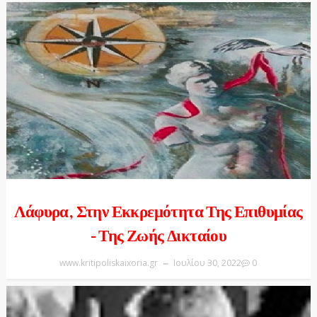
Λάφυρα, Στην Εκκρεμότητα Της Επιθυμίας
- Της Ζωής Δικταίου
www.kritipoliskaixoria.gr
Ιουλίου 30, 2022
0