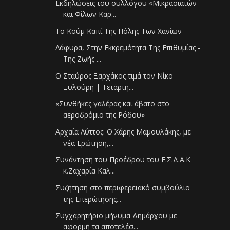
Εκδηλώσεις του συλλόγου «Μικρασιατών
και Φίλων Καρ...
Το Κούμ Καπί Της Πόλης Των Χανίων
Λάφυρα, Στην Εκκρεμότητα Της Επιθυμίας -
Της Ζωής ...
Ο Σταύρος Ξαρχάκος τιμά τον Νίκο
Ξυλούρη | Τετάρτη...
«Συνθήκες γαλέρας και άβατο στο
αεροδρόμιο της Ρόδου»
Αρχαία Λύττος: Ο Χάρης Μαμουλάκης, με
νέα Ερώτηση,...
Συνάντηση του Προέδρου του Ε.Σ.Δ.Α.Κ
κ.Ζαχαρία Καλ...
Συζήτηση στο περιφερειακό συμβούλιο
της Επερώτησης...
Συγχαρητήριο μήνυμα Δημάρχου με
αφορμή τα αποτελέσ...