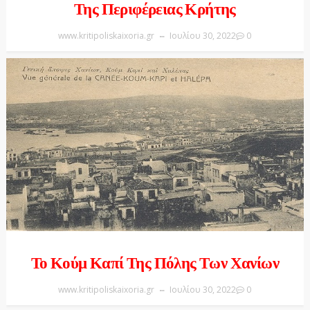
Της Περιφέρειας Κρήτης
www.kritipoliskaixoria.gr
Ιουλίου 30, 2022
0
Το Κούμ Καπί Της Πόλης Των Χανίων
www.kritipoliskaixoria.gr
Ιουλίου 30, 2022
0