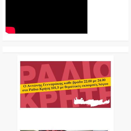
Ο Αντώνης Γενναράκης Στο Ράδιο Κρήτη Κάθε
Βράδυ Απο Τις 10 Έως Τις 12 Με Θεματικές
Εκπομπές Λόγου Και Μουσικής