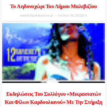
Το Αηδονοχώρι Του Δήμου Μαλεβιζίου
www.kritipoliskaixoria.gr
Ιουλίου 30, 2022
0
Εκδηλώσεις Του Συλλόγου «Μικρασιατών
Και Φίλων Καρδουλιανού» Με Την Στήριξη