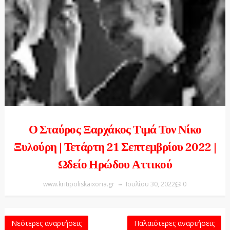
Ο Σταύρος Ξαρχάκος Τιμά Τον Νίκο
Ξυλούρη | Τετάρτη 21 Σεπτεμβρίου 2022 |
Ωδείο Ηρώδου Αττικού
www.kritipoliskaixoria.gr
Ιουλίου 30, 2022
0
Νεότερες αναρτήσεις
Παλαιότερες αναρτήσεις