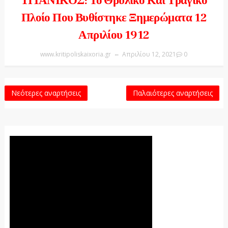
ΤΙΤΑΝΙΚΟΣ: Το Θρυλικό Και Τραγικό
Πλοίο Που Βυθίστηκε Ξημερώματα 12
Απριλίου 1912
www.kritipoliskaixoria.gr
Απριλίου 12, 2021
0
Νεότερες αναρτήσεις
Παλαιότερες αναρτήσεις