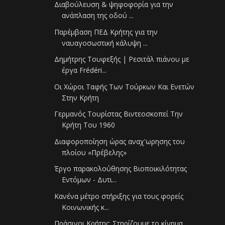
Διαβούλευση & ψηφοφορία για την
ανάπλαση της οδού ...
Παρέμβαση ΠΕΔ Κρήτης για την
ναυαγοσωστική κάλυψη ...
Δημήτρης Τουφεξής | Ρεσιτάλ πιάνου με
έργα Frédéri...
Οι Χώροι Ταφής Των Τούρκων Και Ενετών
Στην Κρήτη
Γερμανός Τουρίστας Βιντεοσκοπεί Την
Κρήτη Του 1960
Διαφοροποίηση ώρας αναχ'ωρησης του
πλοίου «Πρέβελης»
Έργο παρακολούθησης Βιοποικιλότητας
Εντόμων - Δυτι...
Κανένα μέτρο στήριξης για τους φορείς
Κοινωνικής κ...
Πράσινοι Κρήτης: Στηρίζουμε το κίνημα