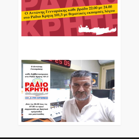
Ο Αντώνης Γενναράκης Στο Ράδιο Κρήτη Κάθε
Βράδυ Απο Τις 10 Έως Τις 12 Με Θεματικές
Εκπομπές Λόγου Και Μουσικής