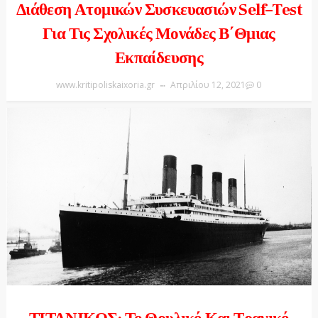
Διάθεση Ατομικών Συσκευασιών Self–Test
Για Τις Σχολικές Μονάδες Β΄θμιας
Εκπαίδευσης
www.kritipoliskaixoria.gr
Απριλίου 12, 2021
0