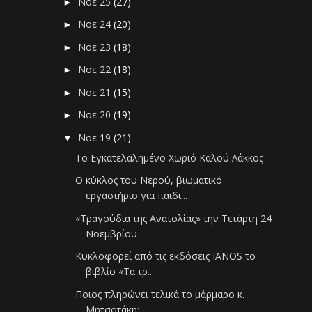
Νοε 25
(27)
►
Νοε 24
(20)
►
Νοε 23
(18)
►
Νοε 22
(18)
►
Νοε 21
(15)
►
Νοε 20
(19)
►
Νοε 19
(21)
▼
Το Εγκατελαλημένο Χωριό Καλού Λάκκος
O κύκλος του Νερού, βιωματικό
εργαστήριο για παιδι...
«Τραγούδια της Ανατολίας» την Τετάρτη 24
Νοεμβρίου
Κυκλοφορεί από τις εκδόσεις IANOS το
βιβλίο «Τα τρ...
Ποιος πληρώνει τελικά το μάρμαρο κ.
Μητσοτάκη;