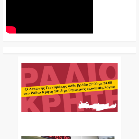
Ο Αντώνης Γενναράκης Στο Ράδιο Κρήτη Κάθε
Βράδυ Απο Τις 10 Έως Τις 12 Με Θεματικές
Εκπομπές Λόγου Και Μουσικής