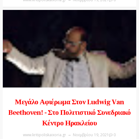
Μεγάλο Αφιέρωμα Στον Ludwig Van
Beethoven! - Στο Πολιτιστικό Συνεδριακό
Κέντρο Ηρακλείου
www.kritipoliskaixoria.gr
Νοεμβρίου 19, 2021
0