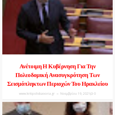
Ανέτοιμη Η Κυβέρνηση Για Την
Πολεοδομική Ανασυγκρότηση Των
Σεισμόπληκτων Περιοχών Του Ηρακλείου
www.kritipoliskaixoria.gr
Νοεμβρίου 19, 2021
0