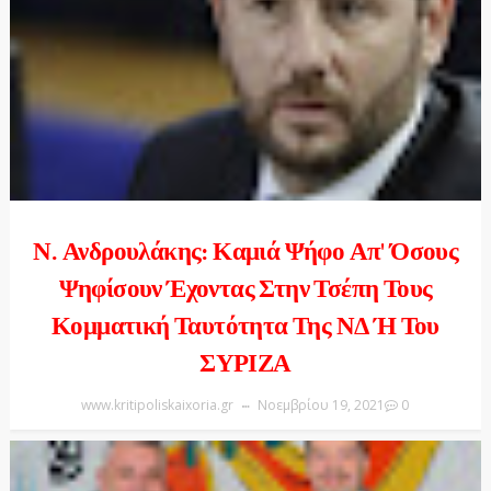
Ν. Ανδρουλάκης: Καμιά Ψήφο Απ' Όσους
Ψηφίσουν Έχοντας Στην Τσέπη Τους
Κομματική Ταυτότητα Της ΝΔ Ή Του
ΣΥΡΙΖΑ
www.kritipoliskaixoria.gr
Νοεμβρίου 19, 2021
0