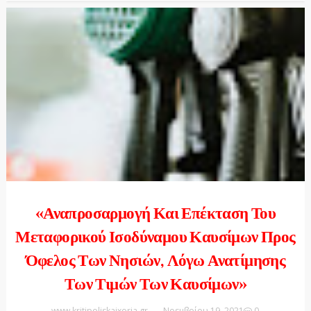
«Αναπροσαρμογή Και Επέκταση Του
Μεταφορικού Ισοδύναμου Καυσίμων Προς
Όφελος Των Νησιών, Λόγω Ανατίμησης
Των Τιμών Των Καυσίμων»
www.kritipoliskaixoria.gr
Νοεμβρίου 19, 2021
0