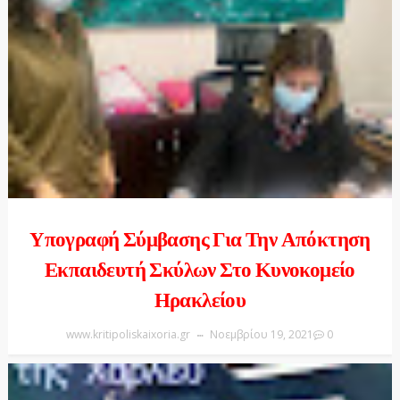
Υπογραφή Σύμβασης Για Την Απόκτηση
Εκπαιδευτή Σκύλων Στο Κυνοκομείο
Ηρακλείου
www.kritipoliskaixoria.gr
Νοεμβρίου 19, 2021
0