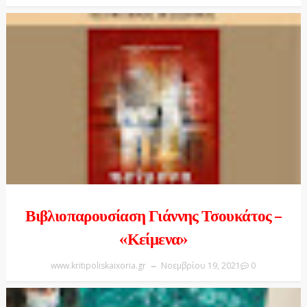
Βιβλιοπαρουσίαση Γιάννης Τσουκάτος –
«Κείμενα»
www.kritipoliskaixoria.gr
Νοεμβρίου 19, 2021
0