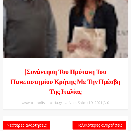
|Συνάντηση Του Πρύτανη Του
Πανεπιστημίου Κρήτης Με Την Πρέσβη
Της Ιταλίας
www.kritipoliskaixoria.gr
Νοεμβρίου 19, 2021
0
Νεότερες αναρτήσεις
Παλαιότερες αναρτήσεις