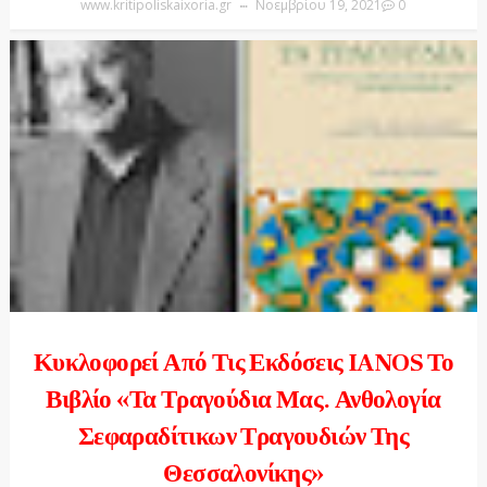
www.kritipoliskaixoria.gr
Νοεμβρίου 19, 2021
0
Κυκλοφορεί Από Τις Εκδόσεις IANOS Το
Βιβλίο «Τα Τραγούδια Μας. Ανθολογία
Σεφαραδίτικων Τραγουδιών Της
Θεσσαλονίκης»