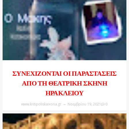
ΣΥΝΕΧΙΖΟΝΤΑΙ ΟΙ ΠΑΡΑΣΤΑΣΕΙΣ
ΑΠΟ ΤΗ ΘΕΑΤΡΙΚΗ ΣΚΗΝΗ
ΗΡΑΚΛΕΙΟΥ
www.kritipoliskaixoria.gr
Νοεμβρίου 19, 2021
0