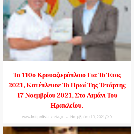
Το 110ο Κρουαζιερόπλοιο Για Το Έτος
2021, Κατέπλευσε Το Πρωί Της Τετάρτης
17 Νοεμβρίου 2021, Στο Λιμάνι Του
Ηρακλείου.
www.kritipoliskaixoria.gr
Νοεμβρίου 19, 2021
0