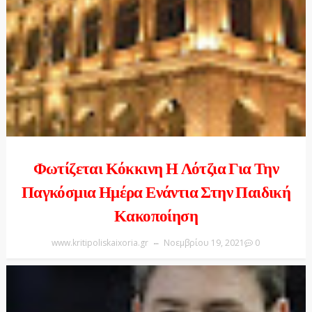
Φωτίζεται Κόκκινη Η Λότζια Για Την
Παγκόσμια Ημέρα Ενάντια Στην Παιδική
Κακοποίηση
www.kritipoliskaixoria.gr
Νοεμβρίου 19, 2021
0