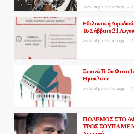
www.kritipoliskaixoria.gr
Α
Εθελοντική Αιμοδοσία
Το Σάββατο 21 Αυγο
www.kritipoliskaixoria.gr
Α
Ξεκινά Το 5ο Φεστιβ
Ηρακλείου
www.kritipoliskaixoria.gr
Α
ΠΟΛΕΜΟΣ ΣΤΟ ΑΦ
ΤΡΩΣ ΣΟΥΠΑ ΜΕ ΜΑ
Χωραφά