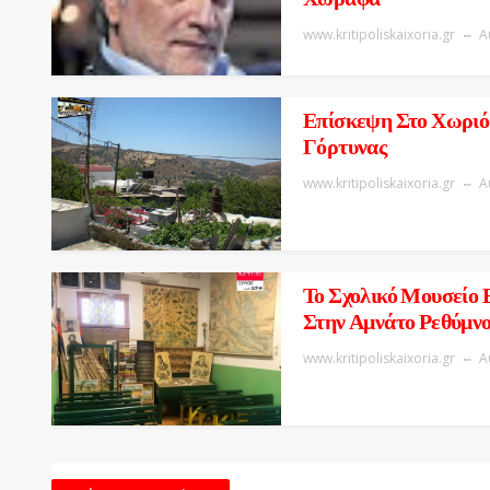
www.kritipoliskaixoria.gr
Α
Επίσκεψη Στο Χωριό
Γόρτυνας
www.kritipoliskaixoria.gr
Α
Το Σχολικό Μουσείο 
Στην Αμνάτο Ρεθύμν
www.kritipoliskaixoria.gr
Α