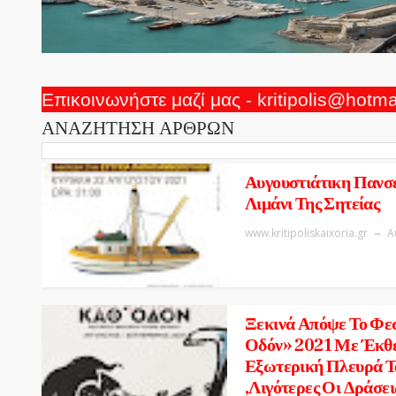
Επικοινωνήστε μαζί μας - kritipolis@hotm
ΑΝΑΖΗΤΗΣΗ ΑΡΘΡΩΝ
Αυγουστιάτικη Πανσ
Λιμάνι Της Σητείας
www.kritipoliskaixoria.gr
Α
Ξεκινά Απόψε Το Φε
Οδόν» 2021 Με Έκθε
Εξωτερική Πλευρά Τ
,Λιγότερες Οι Δράσε