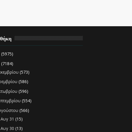
οθήκη
2
(5975)
1
(7184)
εκεμβρίου
(573)
οεμβρίου
(586)
κτωβρίου
(596)
επτεμβρίου
(554)
υγούστου
(566)
Αυγ 31
(15)
►
Αυγ 30
(13)
►