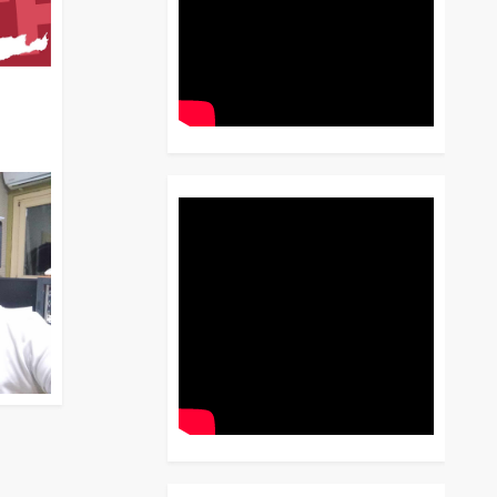
διο
 Έως
 Λόγου