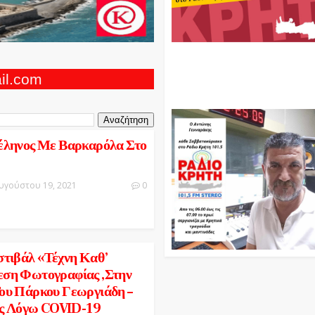
Ο Αντώνης Γενναράκης Στο Ρά
Κρήτη Κάθε Βράδυ Απο Τις 10
Τις 12 Με Θεματικές Εκπομπές
ail.com
Και Μουσικής
έληνος Με Βαρκαρόλα Στο
υγούστου 19, 2021
0
στιβάλ «Τέχνη Καθ’
ση Φωτογραφίας ,στην
ου Πάρκου Γεωργιάδη –
ις Λόγω COVID-19