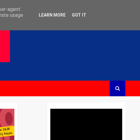
user-agent
erate usage
LEARN MORE
GOT IT