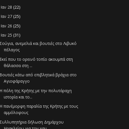
Ιαν 28
(22)
►
Ιαν 27
(25)
►
Ιαν 26
(25)
►
Ιαν 25
(31)
▼
Σούγια, ανεμελιά και βουτιές στο Λιβυκό
πέλαγος
Εκεί που το ορεινό τοπίο ακουμπά στη
θάλασσα στη ...
Βουτιές κάτω από επιβλητικά βράχια στο
Αγιοφάραγγο
Η πόλη της Κρήτης με την πολυτάραχη
ιστορία και το...
Η πανέμορφη παραλία της Κρήτης με τους
αμμόλοφους
Συλλυπητήρια δήλωση Δημάρχου
Ηρακλείου για τον χαμ...