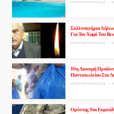
www.kritipoliskaixoria.gr
Ι
Συλλυπητήρια Δήλω
Για Τον Χαμό Του Βε
www.kritipoliskaixoria.gr
Ι
10η Διανομή Προϊόν
Παντοπωλείου Στο Δ
www.kritipoliskaixoria.gr
Ι
Ορέστης Του Ευριπίδ