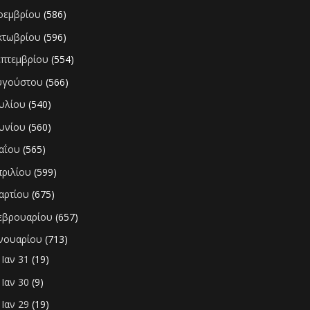
οεμβρίου
(586)
κτωβρίου
(596)
επτεμβρίου
(554)
υγούστου
(566)
ουλίου
(540)
ουνίου
(560)
αΐου
(565)
πριλίου
(599)
αρτίου
(675)
εβρουαρίου
(657)
ανουαρίου
(713)
Ιαν 31
(19)
►
Ιαν 30
(9)
►
Ιαν 29
(19)
►