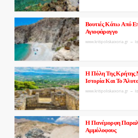
Βουτιές Κάτω Από Επ
Αγιοφάραγγο
www.kritipoliskaixoria.gr
Ι
Η Πόλη Της Κρήτης 
Ιστορία Και Το Άλυτ
www.kritipoliskaixoria.gr
Ι
Η Πανέμορφη Παραλί
Αμμόλοφους