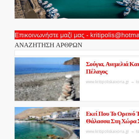
Επικοινωνήστε μαζί μας - kritipolis@hotm
ΑΝΑΖΗΤΗΣΗ ΑΡΘΡΩΝ
Σούγια, Ανεμελιά Και
Πέλαγος
www.kritipoliskaixoria.gr
Ι
Εκεί Που Το Ορεινό 
Θάλασσα Στη Χώρα 
www.kritipoliskaixoria.gr
Ι