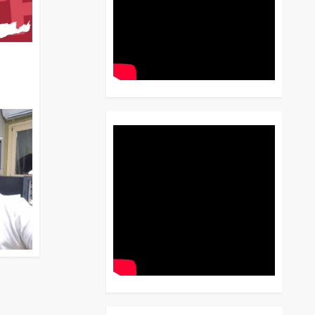
διο
 Έως
 Λόγου