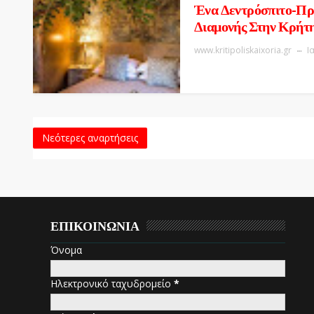
Ένα Δεντρόσπιτο-Πρ
Διαμονής Στην Κρήτ
www.kritipoliskaixoria.gr
Ι
Νεότερες αναρτήσεις
ΕΠΙΚΟΙΝΩΝΙΑ
Όνομα
Ηλεκτρονικό ταχυδρομείο
*