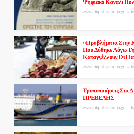
Ψηφιακό Κανάλι Πολ
www.kritipoliskaixoria.gr
Ι
«Προβλήματα Στην Κ
Που Δόθηκε Λόγω Τη
Καταγγέλλουν Οι Πα
www.kritipoliskaixoria.gr
Ι
Τροποποιήσεις Στα Δ
ΠΡΕΒΕΛΗΣ
www.kritipoliskaixoria.gr
Ι