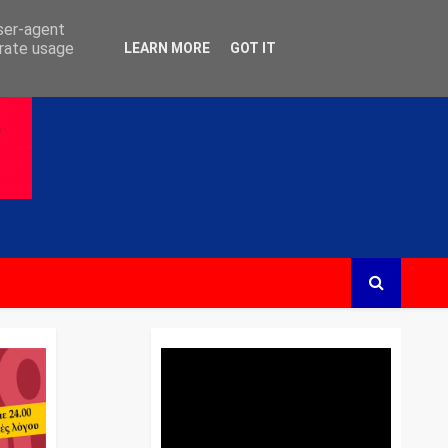
user-agent
erate usage
LEARN MORE
GOT IT