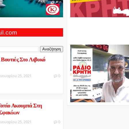
Ο Αντώνης Γενναράκης Στο Ρά
Κρήτη Κάθε Βράδυ Απο Τις 10
Τις 12 Με Θεματικές Εκπομπές
ail.com
Και Μουσικής
 Βουτιές Στο Λιβυκό
ανουαρίου 25, 2021
0
Τοπίο Ακουμπά Στη
Σφακίων
ανουαρίου 25, 2021
0