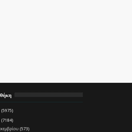
οθήκη
2
(5975)
1
(7184)
εκεμβρίου
(573)