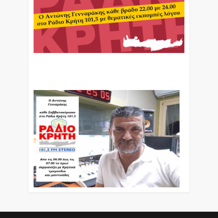
Ο Αντώνης Γενναράκης Στο Ράδιο Κρήτη Κάθε
Βράδυ Απο Τις 10 Έως Τις 12 Με Θεματικές
Εκπομπές Λόγου Και Μουσικής