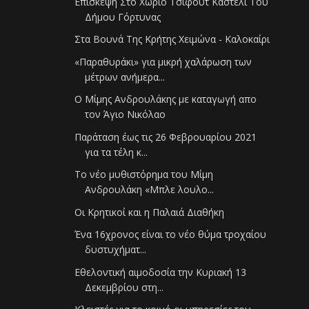
Επίσκεψη Στο Χωριό Τσιφούτ Καστέλι Του
Δήμου Γόρτυνας
Στα Βουνά Της Κρήτης Χειμώνα - Καλοκαίρι
«Παραθυράκι» για μικρή χαλάρωση των
μέτρων ανήμερα...
Ο Μίμης Ανδρουλάκης με καταγωγή απο
τον Άγιο Νικόλαο
Παράταση έως τις 26 Φεβρουαρίου 2021
για τα τέλη κ...
Το νέο μυθιστόρημα του Μίμη
Ανδρουλάκη «Μπλε λουλο...
Οι Κρητικοί και η Παλαιά Διαθήκη
Ένα 16χρονος είναι το νέο θύμα τροχαίου
δυστυχήματ...
Εθελοντική αιμοδοσία την Κυριακή 13
Δεκεμβρίου στη...