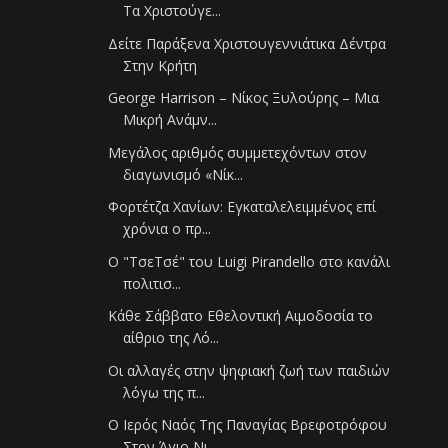
Τα Χριστούγε...
Δείτε Παράξενα Χριστουγεννιάτικα Δέντρα
Στην Κρήτη
George Harrison – Νίκος Ξυλούρης – Μια
Μικρή Ανάμν...
Μεγάλος αριθμός συμμετεχόντων στον
διαγωνισμό «Νίκ...
Φορτέτζα Χανίων: Εγκαταλελειμμένος επί
χρόνια ο πρ...
O "ΤσεΤσέ" του Luigi Pirandello στο κανάλι
πολιτισ...
Κάθε Σάββατο Εθελοντική Αιμοδοσία το
αίθριο της Λό...
Οι αλλαγές στην ψηφιακή ζωή των παιδιών
λόγω της π...
Ο Ιερός Ναός Της Παναγίας Βρεφοτρόφου
Στον Άγιο Νι...