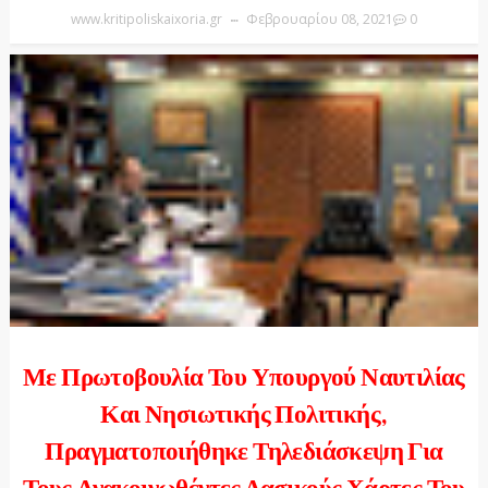
www.kritipoliskaixoria.gr
Φεβρουαρίου 08, 2021
0
Με Πρωτοβουλία Του Υπουργού Ναυτιλίας
Και Νησιωτικής Πολιτικής,
Πραγματοποιήθηκε Τηλεδιάσκεψη Για