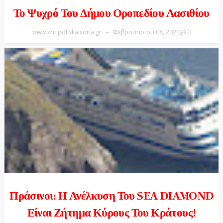
Το Ψυχρό Του Δήμου Οροπεδίου Λασιθίου
www.kritipoliskaixoria.gr
Φεβρουαρίου 08, 2021
0
Πράσινοι: Η Ανέλκυση Του SEA DIAMOND
Είναι Ζήτημα Κύρους Του Κράτους!