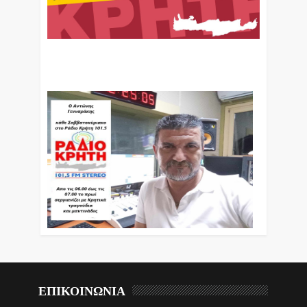
Ο Αντώνης Γενναράκης Στο Ράδιο Κρήτη Κάθε
Βράδυ Απο Τις 10 Έως Τις 12 Με Θεματικές
Εκπομπές Λόγου Και Μουσικής
ΕΠΙΚΟΙΝΩΝΙΑ