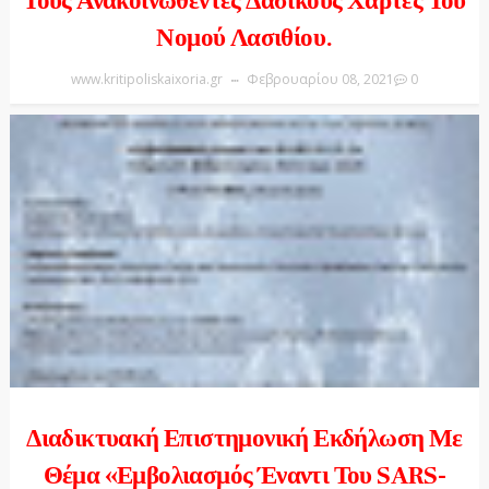
Τους Ανακοινωθέντες Δασικούς Χάρτες Του
Νομού Λασιθίου.
www.kritipoliskaixoria.gr
Φεβρουαρίου 08, 2021
0
Διαδικτυακή Επιστημονική Εκδήλωση Με
Θέμα «Εμβολιασμός Έναντι Του SARS-