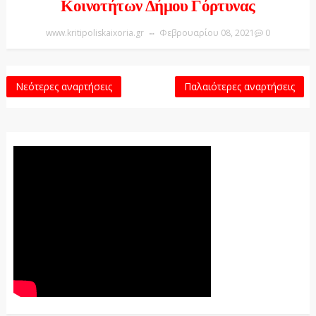
Κοινοτήτων Δήμου Γόρτυνας
www.kritipoliskaixoria.gr
Φεβρουαρίου 08, 2021
0
Νεότερες αναρτήσεις
Παλαιότερες αναρτήσεις