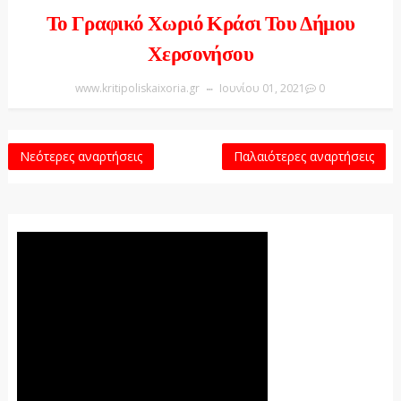
Το Γραφικό Χωριό Κράσι Του Δήμου
Χερσονήσου
www.kritipoliskaixoria.gr
Ιουνίου 01, 2021
0
Νεότερες αναρτήσεις
Παλαιότερες αναρτήσεις