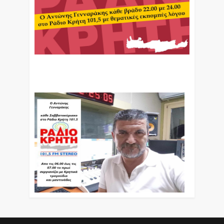
Ο Αντώνης Γενναράκης Στο Ράδιο Κρήτη Κάθε
Βράδυ Απο Τις 10 Έως Τις 12 Με Θεματικές
Εκπομπές Λόγου Και Μουσικής