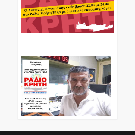
Ο Αντώνης Γενναράκης Στο Ράδιο Κρήτη Κάθε
Βράδυ Απο Τις 10 Έως Τις 12 Με Θεματικές
Εκπομπές Λόγου Και Μουσικής