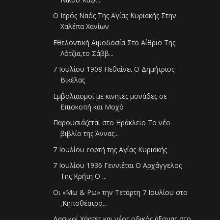
Ο Ιερός Ναός Της Αγίας Κυριακής Στην
Χαλέπα Χανίων
Εθελοντική Αιμοδοσία Στο Αίθριο Της
Λότζια,το Σάββ...
7 Ιουλίου 1908 Πεθαίνει Ο Δημήτριος
Βικέλας
Εμβολιασμοί με κινητές μονάδες σε
Επισκοπή και Μοχό
Παρουσιάζεται στο Ηράκλειο Το νέο
βιβλίο της Άννας...
7 Ιουλίου εορτή της Αγίας Κυριακής
7 Ιουλίου 1936 Γεννιέται Ο Αρχάγγελος
Της Κρήτη Ο ...
Οι «Μω & Ρω» την Τετάρτη 7 Ιουλίου στο
,Κηποθέατρο...
Δασικοί Χάρτες και νέος οδικός άξονας στο