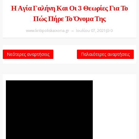
Η Αγία Γαλήνη Και Οι 3 Θεωρίες Για Το
Πώς Πήρε Το Όνομα Της
www.kritipoliskaixoria.gr
Ιουλίου 07, 2021
0
Νεότερες αναρτήσεις
Παλαιότερες αναρτήσεις