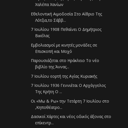
Χαλέπα Χανίων
Εθελοντική Αιμοδοσία Στο Αίθριο Της
Λότζια,το Σάββ...
7 Ιουλίου 1908 Πεθαίνει Ο Δημήτριος
Βικέλας
Εμβολιασμοί με κινητές μονάδες σε
Επισκοπή και Μοχό
Παρουσιάζεται στο Ηράκλειο Το νέο
βιβλίο της Άννας...
7 Ιουλίου εορτή της Αγίας Κυριακής
7 Ιουλίου 1936 Γεννιέται Ο Αρχάγγελος
Της Κρήτη Ο ...
Οι «Μω & Ρω» την Τετάρτη 7 Ιουλίου στο
,Κηποθέατρο...
Δασικοί Χάρτες και νέος οδικός άξονας στο
επίκεντρ...