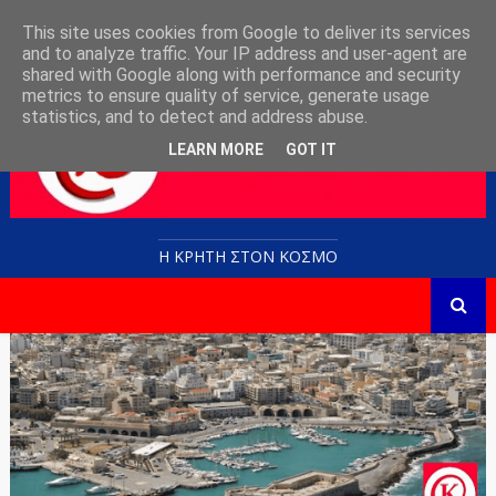
This site uses cookies from Google to deliver its services
and to analyze traffic. Your IP address and user-agent are
shared with Google along with performance and security
metrics to ensure quality of service, generate usage
statistics, and to detect and address abuse.
LEARN MORE
GOT IT
Η ΚΡΗΤΗ ΣΤΟN KOΣΜΟ