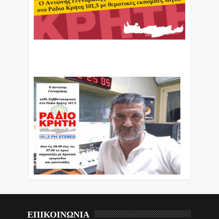
Ο Αντώνης Γενναράκης Στο Ράδιο Κρήτη Κάθε
Βράδυ Απο Τις 10 Έως Τις 12 Με Θεματικές
Εκπομπές Λόγου Και Μουσικής
ΕΠΙΚΟΙΝΩΝΙΑ