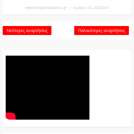
www.kritipoliskaixoria.gr
Ιουλίου 16, 2022
0
Νεότερες αναρτήσεις
Παλαιότερες αναρτήσεις