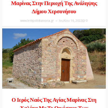
Μαρίνας Στην Περιοχή Της Ανάληψης
Δήμου Χερσονήσου
www.kritipoliskaixoria.gr
Ιουλίου 16, 2022
0
Ο Ιερός Ναός Της Αγίας Μαρίνας Στη