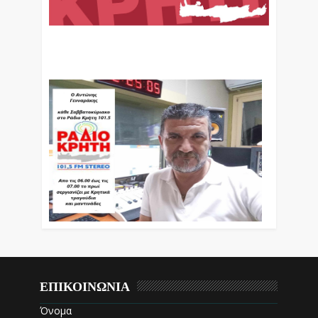
Ο Αντώνης Γενναράκης Στο Ράδιο Κρήτη Κάθε
Βράδυ Απο Τις 10 Έως Τις 12 Με Θεματικές
Εκπομπές Λόγου Και Μουσικής
ΕΠΙΚΟΙΝΩΝΙΑ
Όνομα