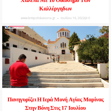
Χαλέπα Με Το Οικόσημο Των
Καλλέργηδων
www.kritipoliskaixoria.gr
Ιουλίου 16, 2022
0
Πανηγυρίζει Η Ιερά Μονή Αγίας Μαρίνας
Στην Βόνη Στις 17 Ιουλίου