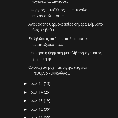
ιογενείς αναπνευστ...
Γεώργιος Κ. Μάλλιος : Ενα μεγάλο
ευχαριστώ - του α...
Άνοδος της θερμοκρασίας σήμερα Σάββατο
έως 37 βαθμ...
Εκδηλώσεις από τον πολιτιστικό και
αναπτυξιακό σύλ...
Ξεκίνησε η ψηφιακή μεταβίβαση οχήματος,
χωρίς τη φ...
Ολονύχτια μάχη με τις φωτιές στο
Ρέθυμνο -Εκκενώνο...
Ιουλ 15
(13)
►
Ιουλ 14
(26)
►
Ιουλ 13
(19)
►
Ιουλ 12
(30)
►
Ιουλ 11
(25)
►