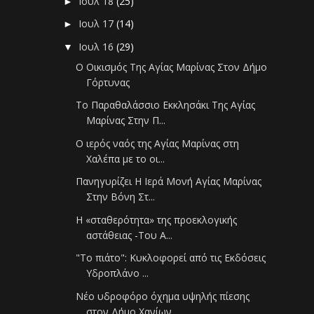
Ιουλ 18
(25)
►
Ιουλ 17
(14)
►
Ιουλ 16
(29)
▼
Ο Οικισμός Της Αγίας Μαρίνας Στον Δήμο
Γόρτυνας
Το Παραθαλάσσιο Εκκλησάκι Της Αγίας
Μαρίνας Στην Π...
Ο ιερός ναός της Αγίας Μαρίνας στη
Χαλέπα με το οι...
Πανηγυρίζει Η Ιερά Μονή Αγίας Μαρίνας
Στην Βόνη Στ...
Η «σταθερότητα» της προεκλογικής
αστάθειας -Του Α...
"Το πιάτο": Κυκλοφορεί από τις Εκδόσεις
Υδροπλάνο ...
Νέο υδροφόρο όχημα υψηλής πίεσης
στον Δήμο Χανίων ...