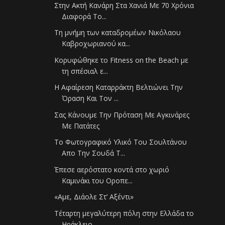
Στην Ακτή Κανάρη Στα Χανιά Με 70 Χρόνια
Διαφορά Το...
Τη μνήμη των καταδρομέων Νικόλαου
Καβροχωριανού κα...
Κορυφώθηκε το Fitness on the Beach με
τη σπέσιαλ ε...
Η Αφαίρεση Καταρράκτη Βελτιώνει Την
Όραση Και Τον ...
Σας Κάνουμε Την Πρόταση Με Αγκινάρες
Με Πατάτες
Το Φωτογραφικό Υλικό Του Σουλτάνου
Απο Την Σουδά Τ...
Έπεσε αερόστατο κοντά στο χωριό
Καμινάκι του Οροπε...
«Αμε, Διάολε Στ’ Αξέντι»
Τέταρτη μεγαλύτερη πόλη στην Ελλάδα το
Ηράκλειο