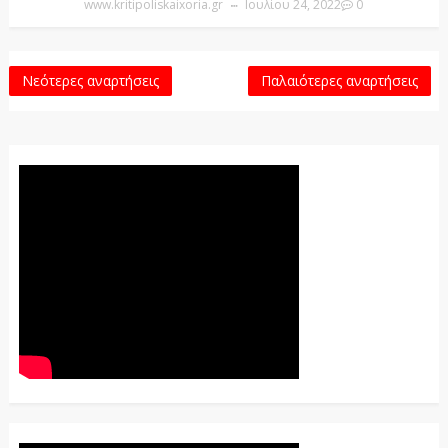
www.kritipoliskaixoria.gr
Ιουλίου 24, 2022
0
Νεότερες αναρτήσεις
Παλαιότερες αναρτήσεις