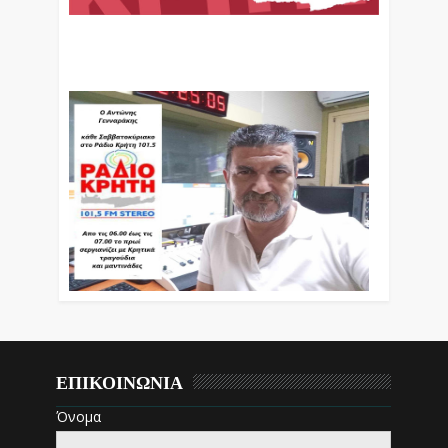
Ο Αντώνης Γενναράκης Στο Ράδιο Κρήτη Κάθε
Βράδυ Απο Τις 10 Έως Τις 12 Με Θεματικές
Εκπομπές Λόγου Και Μουσικής
ΕΠΙΚΟΙΝΩΝΙΑ
Όνομα