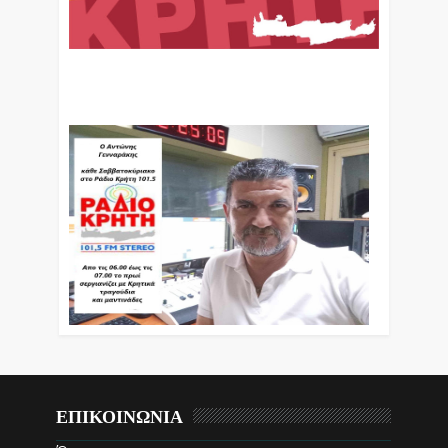
Ο Αντώνης Γενναράκης Στο Ράδιο Κρήτη Κάθε
Βράδυ Απο Τις 10 Έως Τις 12 Με Θεματικές
Εκπομπές Λόγου Και Μουσικής
ΕΠΙΚΟΙΝΩΝΙΑ