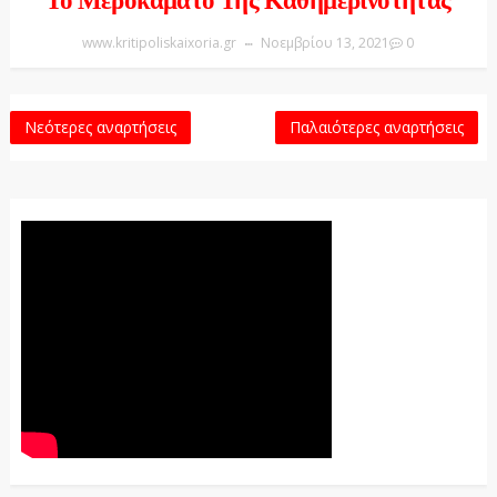
Το Μεροκάματο Της Καθημερινότητας
www.kritipoliskaixoria.gr
Νοεμβρίου 13, 2021
0
Νεότερες αναρτήσεις
Παλαιότερες αναρτήσεις