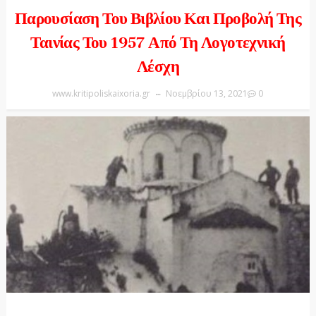
Παρουσίαση Του Βιβλίου Και Προβολή Της
Ταινίας Του 1957 Από Τη Λογοτεχνική
Λέσχη
www.kritipoliskaixoria.gr
Νοεμβρίου 13, 2021
0