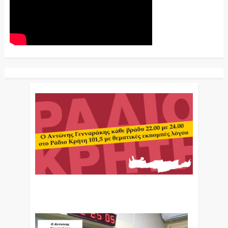
Ο Αντώνης Γενναράκης Στο Ράδιο Κρήτη Κάθε
Βράδυ Απο Τις 10 Έως Τις 12 Με Θεματικές
Εκπομπές Λόγου Και Μουσικής