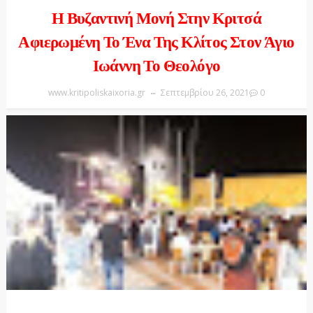
Η Βυζαντινή Μονή Στην Κριτσά
Αφιερωμένη Το Ένα Της Κλίτος Στον Άγιο
Ιωάννη Το Θεολόγο
www.kritipoliskaixoria.gr
Σεπτεμβρίου 26, 2021
0