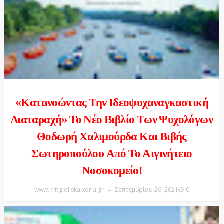
«Κατανοώντας Την Ιδεοψυχαναγκαστική
Διαταραχή» Το Νέο Βιβλίο Των Ψυχολόγων
Θοδωρή Χαλιμούρδα Και Βιβής
Σωτηροπούλου Από Το Αιγινήτειο
Νοσοκομείο!
www.kritipoliskaixoria.gr
Σεπτεμβρίου 26, 2021
0