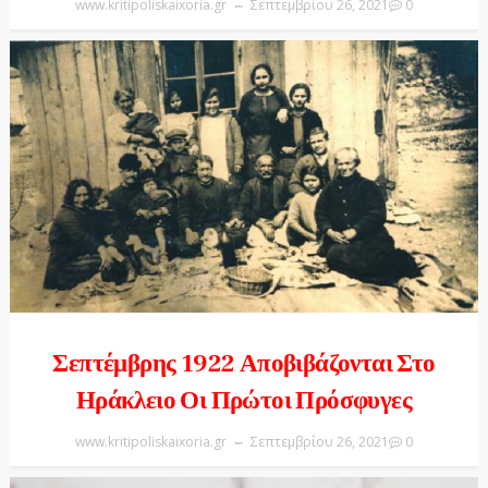
www.kritipoliskaixoria.gr
Σεπτεμβρίου 26, 2021
0
Σεπτέμβρης 1922 Αποβιβάζονται Στο
Ηράκλειο Οι Πρώτοι Πρόσφυγες
www.kritipoliskaixoria.gr
Σεπτεμβρίου 26, 2021
0