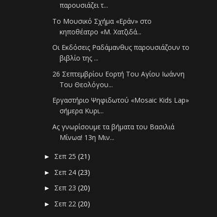
παρουσιάζει τ...
Το Μουσικό Σχήμα «Εράν» στο
κηποθέατρο «Μ. Χατζιδά...
Οι Εκδόσεις Ραδάμανθυς παρουσιάζουν το
βιβλίο της ...
26 Σεπτεμβρίου Εορτή Του Αγίου Ιωάννη
Του Θεολόγου...
Εργαστήριο Ψηφιδωτού «Μosaic Κids Lap»
σήμερα Κυρι...
Ας γνωρίσουμε τα βήματα του Βασιλιά
Μίνωα! 13η Μιν...
Σεπ 25
(21)
►
Σεπ 24
(23)
►
Σεπ 23
(20)
►
Σεπ 22
(20)
►