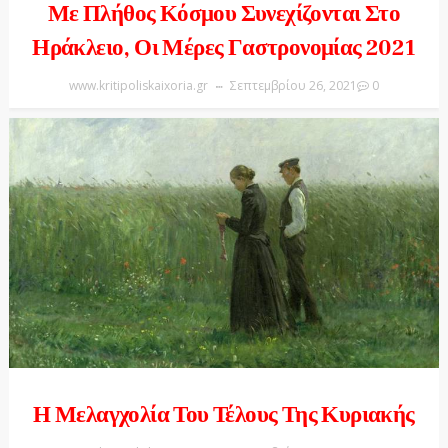
Με Πλήθος Κόσμου Συνεχίζονται Στο
Ηράκλειο, Οι Μέρες Γαστρονομίας 2021
www.kritipoliskaixoria.gr
Σεπτεμβρίου 26, 2021
0
Η Μελαγχολία Του Τέλους Της Κυριακής