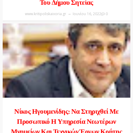
Του Δήμου Σητείας
www.kritipoliskaixoria.gr
Ιουνίου 16, 2022
0
Νίκος Ηγουμενίδης: Να Στηριχθεί Με
Προσωπικό Η Υπηρεσία Νεωτέρων
Μνημείων Και Τεχνικών Έργων Κρήτης