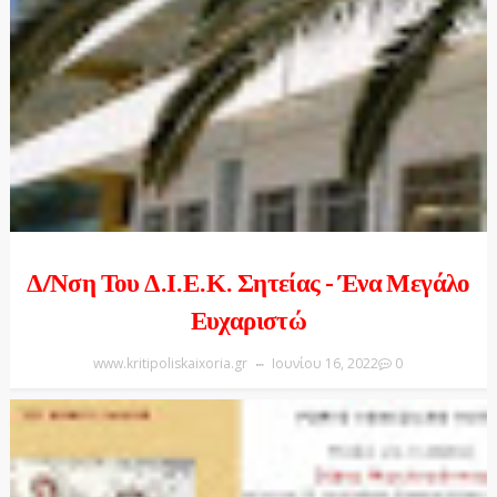
Δ/νση Του Δ.Ι.Ε.Κ. Σητείας - Ένα Μεγάλο
Ευχαριστώ
www.kritipoliskaixoria.gr
Ιουνίου 16, 2022
0