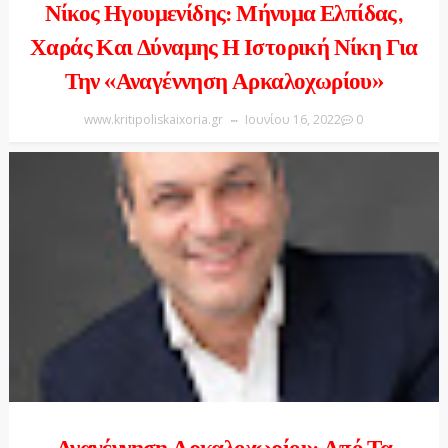
Νίκος Ηγουμενίδης: Μήνυμα Ελπίδας,
Χαράς Και Δύναμης Η Ιστορική Νίκη Για
Την «Αναγέννηση Αρκαλοχωρίου»
www.kritipoliskaixoria.gr
Ιουνίου 16, 2022
0