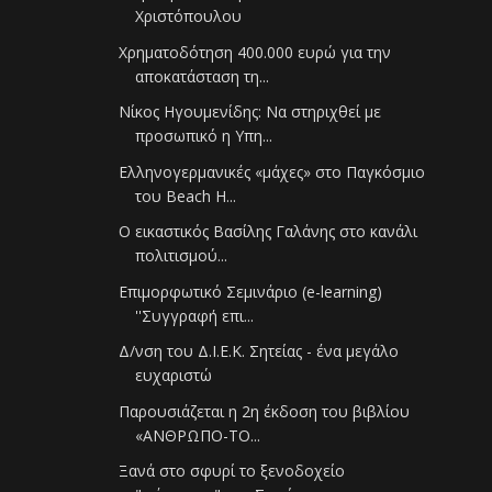
Χριστόπουλου
Χρηματοδότηση 400.000 ευρώ για την
αποκατάσταση τη...
Νίκος Ηγουμενίδης: Να στηριχθεί με
προσωπικό η Υπη...
Eλληνογερμανικές «μάχες» στο Παγκόσμιο
του Beach H...
Ο εικαστικός Βασίλης Γαλάνης στο κανάλι
πολιτισμού...
Επιμορφωτικό Σεμινάριο (e-learning)
''Συγγραφή επι...
Δ/νση του Δ.Ι.Ε.Κ. Σητείας - ένα μεγάλο
ευχαριστώ
Παρουσιάζεται η 2η έκδοση του βιβλίου
«ΑΝΘΡΩΠΟ-ΤΟ...
Ξανά στο σφυρί το ξενοδοχείο