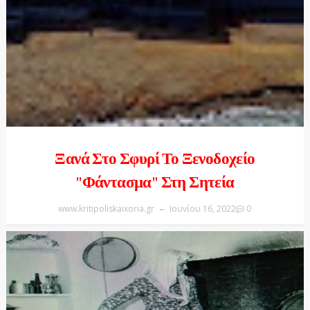
Ξανά Στο Σφυρί Το Ξενοδοχείο
"φάντασμα" Στη Σητεία
www.kritipoliskaixoria.gr
Ιουνίου 16, 2022
0