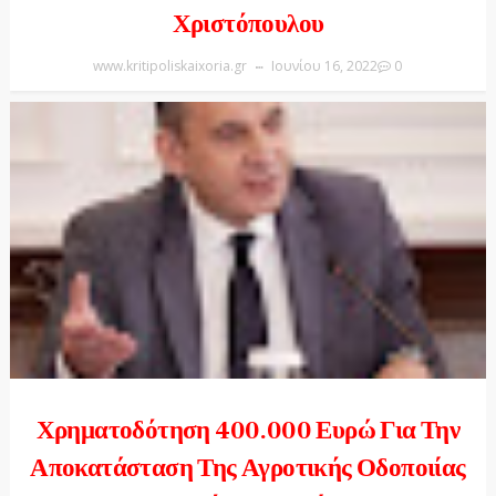
Χριστόπουλου
www.kritipoliskaixoria.gr
Ιουνίου 16, 2022
0
Χρηματοδότηση 400.000 Ευρώ Για Την
Αποκατάσταση Της Αγροτικής Οδοποιίας