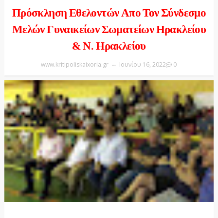
Πρόσκληση Εθελοντών Απο Τον Σύνδεσμο
Μελών Γυναικείων Σωματείων Ηρακλείου
& Ν. Ηρακλείου
www.kritipoliskaixoria.gr
Ιουνίου 16, 2022
0