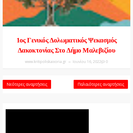
1ος Γενικός Δολωματικός Ψεκασμός
Δακοκτονίας Στο Δήμο Μαλεβιζίου
www.kritipoliskaixoria.gr
Ιουνίου 16, 2022
0
Νεότερες αναρτήσεις
Παλαιότερες αναρτήσεις