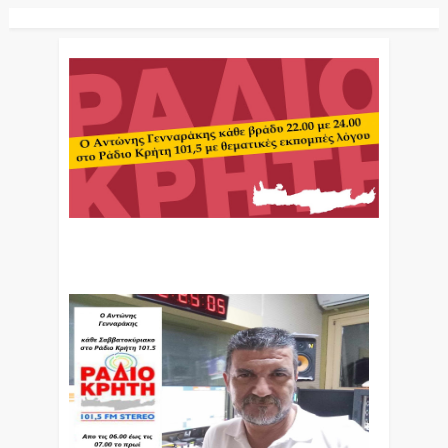
Ο Αντώνης Γενναράκης Στο Ράδιο Κρήτη Κάθε
Βράδυ Απο Τις 10 Έως Τις 12 Με Θεματικές
Εκπομπές Λόγου Και Μουσικής