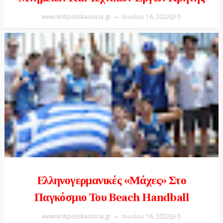
www.kritipoliskaixoria.gr
Ιουνίου 16, 2022
0
Eλληνογερμανικές «μάχες» Στο
Παγκόσμιο Του Beach Handball
www.kritipoliskaixoria.gr
Ιουνίου 16, 2022
0