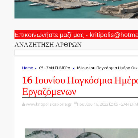
Επικοινωνήστε μαζί μας - kritipolis@hotm
ΑΝΑΖΗΤΗΣΗ ΑΡΘΡΩΝ
Home
05 - ΣΑΝ ΣΗΜΕΡΑ
16 Ιουνίου Παγκόσμια Ημέρα Οι
16 Ιουνίου Παγκόσμια Ημέρ
Εργαζόμενων
www.kritipoliskaixoria.gr
Ιουνίου 16, 2022
05 - ΣΑΝ ΣΗΜ