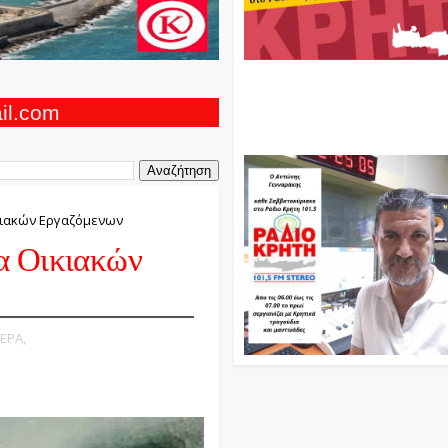
Ο Αντώνης Γενναράκης Στο Ρά
Κρήτη Κάθε Βράδυ Απο Τις 10
Τις 12 Με Θεματικές Εκπομπές
ail.com
Και Μουσικής
κιακών Εργαζόμενων
α Οικιακών
ΕΡΑ,