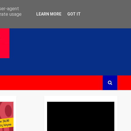
user-agent
erate usage
LEARN MORE
GOT IT