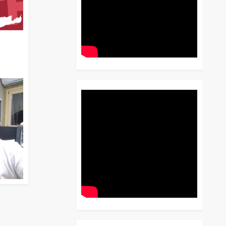
διο
 Έως
 Λόγου