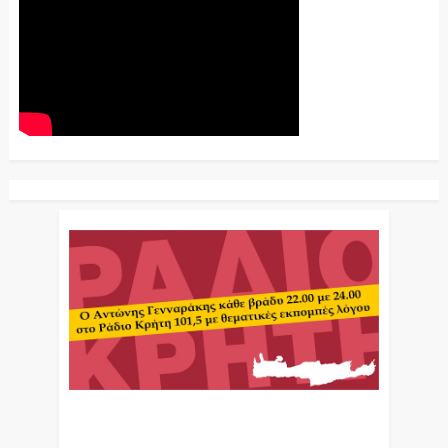
Ο Αντώνης Γενναράκης Στο Ράδιο Κρήτη Κάθε
Βράδυ Απο Τις 10 Έως Τις 12 Με Θεματικές
Εκπομπές Λόγου Και Μουσικής