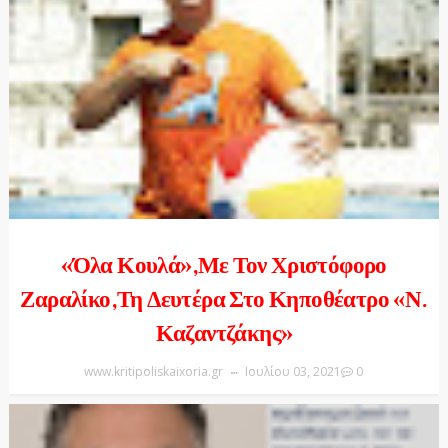
«Όλα Κουλά»,με Τον Χριστόφορο
Ζαραλίκο,τη Δευτέρα Στο Κηποθέατρο «Ν.
Καζαντζάκης»
www.kritipoliskaixoria.gr
Ιουλίου 03, 2021
0