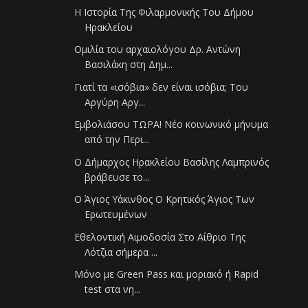
Η Ιστορία Της Φιλαρμονικής Του Δήμου
Ηρακλείου
Ομιλία του αρχαιολόγου Δρ. Αντώνη
Βασιλάκη στη Δημ...
Γιατί τα «ισόβια» δεν είναι ισόβια; Του
Αργύρη Αργ...
Εμβολιάσου ΤΩΡΑ! Νέο κοινωνικό μήνυμα
από την Περι...
Ο Δήμαρχος Ηρακλείου Βασίλης Λαμπρινός
βράβευσε το...
Ο Άγιος Υάκινθος Ο Κρητικός Άγιος Των
Ερωτευμένων
Εθελοντική Αιμοδοσία Στο Αίθριο Της
Λότζια σήμερα ...
Μόνο με Green Pass και μοριακό ή Rapid
test στα νη...