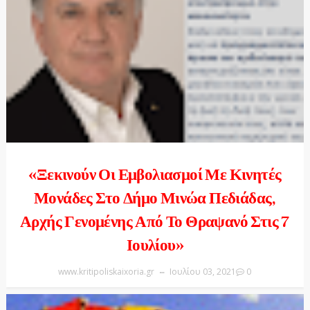
«Ξεκινούν Οι Εμβολιασμοί Με Κινητές
Μονάδες Στο Δήμο Μινώα Πεδιάδας,
Αρχής Γενομένης Από Το Θραψανό Στις 7
Ιουλίου»
www.kritipoliskaixoria.gr
Ιουλίου 03, 2021
0