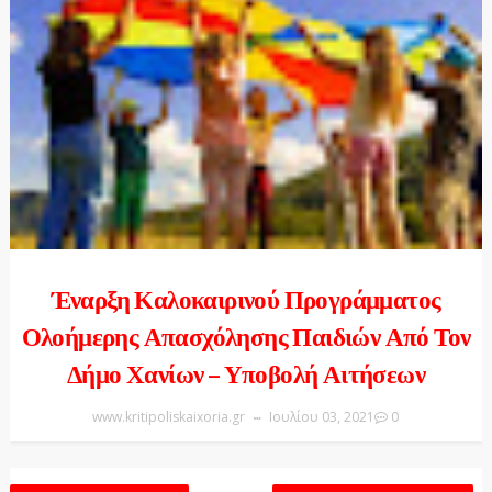
Έναρξη Καλοκαιρινού Προγράμματος
Ολοήμερης Απασχόλησης Παιδιών Από Τον
Δήμο Χανίων – Υποβολή Αιτήσεων
www.kritipoliskaixoria.gr
Ιουλίου 03, 2021
0