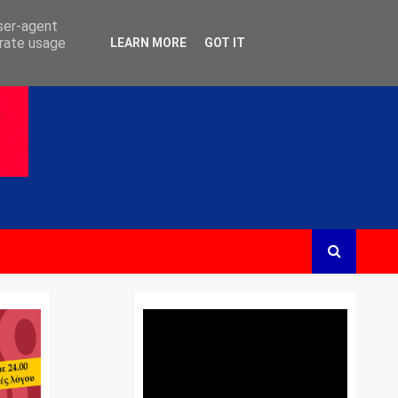
user-agent
erate usage
LEARN MORE
GOT IT