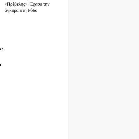
«Πρέβελης»: Έχασε την
άγκυρα στη Ρόδο
Α:
Υ