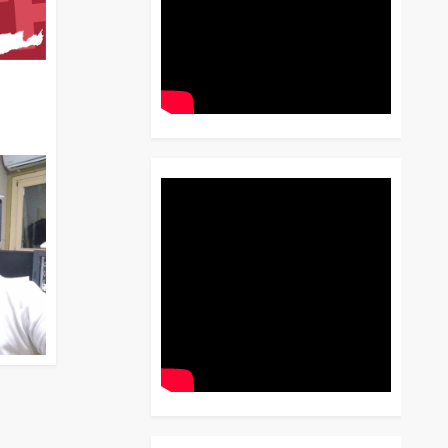
διο
 Έως
 Λόγου