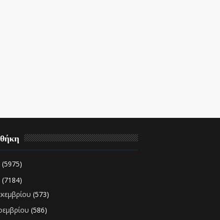
οθήκη
2
(5975)
1
(7184)
εκεμβρίου
(573)
οεμβρίου
(586)