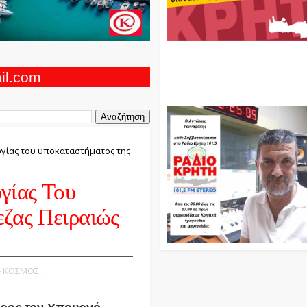
Ο Αντώνης Γενναράκης Στο Ρά
Κρήτη Κάθε Βράδυ Απο Τις 10
Τις 12 Με Θεματικές Εκπομπές
ail.com
Και Μουσικής
ργίας του υποκαταστήματος της
γίας Του
ζας Πειραιώς
 - ΚΟΣΜΟΣ,