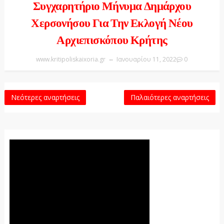
Συγχαρητήριο Μήνυμα Δημάρχου
Χερσονήσου Για Την Εκλογή Νέου
Αρχιεπισκόπου Κρήτης
www.kritipoliskaixoria.gr
Ιανουαρίου 11, 2022
0
Νεότερες αναρτήσεις
Παλαιότερες αναρτήσεις