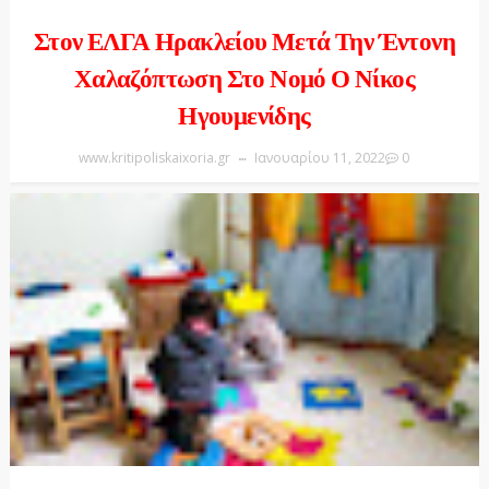
Στον ΕΛΓΑ Ηρακλείου Μετά Την Έντονη
Χαλαζόπτωση Στο Νομό Ο Νίκος
Ηγουμενίδης
www.kritipoliskaixoria.gr
Ιανουαρίου 11, 2022
0