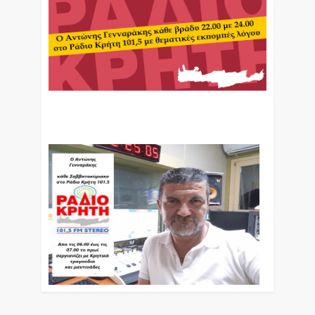
Ο Αντώνης Γενναράκης Στο Ράδιο Κρήτη Κάθε
Βράδυ Απο Τις 10 Έως Τις 12 Με Θεματικές
Εκπομπές Λόγου Και Μουσικής