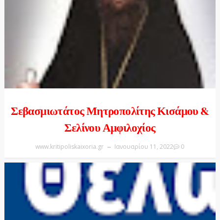
Σεβασμιωτάτος Μητροπολίτης Κισάμου &
Σελίνου Αμφιλοχίος
www.kritipoliskaixoria.gr
Ιανουαρίου 11, 2022
0