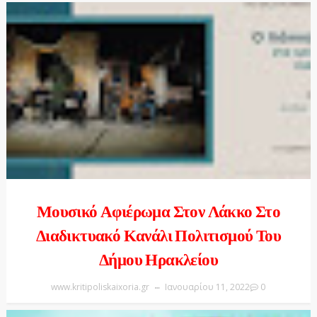
Μουσικό Αφιέρωμα Στον Λάκκο Στο
Διαδικτυακό Κανάλι Πολιτισμού Του
Δήμου Ηρακλείου
www.kritipoliskaixoria.gr
Ιανουαρίου 11, 2022
0