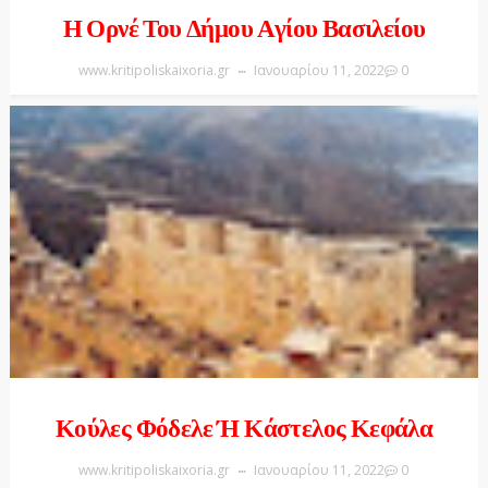
Η Ορνέ Του Δήμου Αγίου Βασιλείου
www.kritipoliskaixoria.gr
Ιανουαρίου 11, 2022
0
Κούλες Φόδελε Ή Κάστελος Κεφάλα
www.kritipoliskaixoria.gr
Ιανουαρίου 11, 2022
0