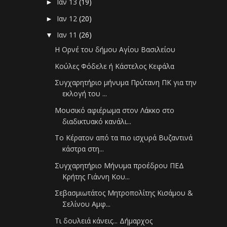
Ιαν 13
(19)
►
Ιαν 12
(20)
►
Ιαν 11
(26)
▼
Η Ορνέ του δήμου Αγίου Βασιλείου
Κούλες Φόδελε ή Κάστελος Κεφάλα
Συγχαρητήριο μήνυμα Πρύτανη ΠΚ για την
εκλογή του ...
Μουσικό αφιέρωμα στον Λάκκο στο
διαδικτυακό κανάλι...
Το Κέρατον από τα πιο ισχυρά Βυζαντινά
κάστρα στη...
Συγχαρητήριο Μήνυμα προέδρου ΠΕΔ
Κρήτης Γιάννη Κου...
Σεβασμιωτάτος Μητροπολίτης Κισάμου &
Σελίνου Αμφ...
Τι δουλειά κάνεις... Δήμαρχος