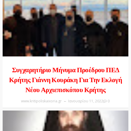
Συγχαρητήριο Μήνυμα Προέδρου ΠΕΔ
Κρήτης Γιάννη Κουράκη Για Την Εκλογή
Νέου Αρχιεπισκόπου Κρήτης
www.kritipoliskaixoria.gr
Ιανουαρίου 11, 2022
0