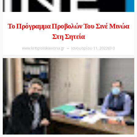
Το Πρόγραμμα Προβολών Του Σινέ Μινώα
Στη Σητεία
www.kritipoliskaixoria.gr
Ιανουαρίου 11, 2022
0