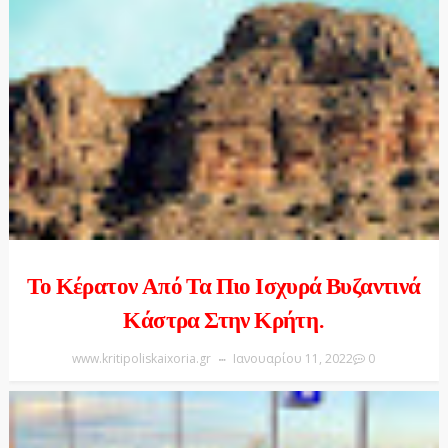
Το Κέρατον Από Τα Πιο Ισχυρά Βυζαντινά
Κάστρα Στην Κρήτη.
www.kritipoliskaixoria.gr
Ιανουαρίου 11, 2022
0