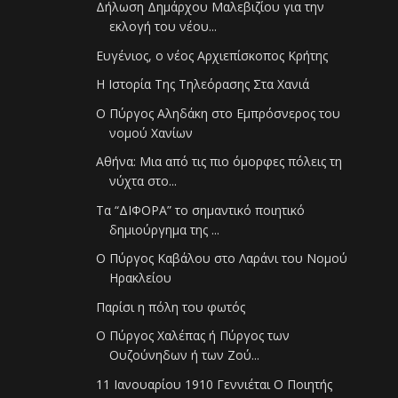
Δήλωση Δημάρχου Μαλεβιζίου για την
εκλογή του νέου...
Ευγένιος, ο νέος Αρχιεπίσκοπος Κρήτης
Η Ιστορία Της Τηλεόρασης Στα Χανιά
Ο Πύργος Αληδάκη στο Εμπρόσνερος του
νομού Χανίων
Αθήνα: Μια από τις πιο όμορφες πόλεις τη
νύχτα στο...
Τα “ΔΙΦΟΡΑ” το σημαντικό ποιητικό
δημιούργημα της ...
Ο Πύργος Καβάλου στο Λαράνι του Νομού
Ηρακλείου
Παρίσι η πόλη του φωτός
Ο Πύργος Χαλέπας ή Πύργος των
Ουζούνηδων ή των Ζού...
11 Ιανουαρίου 1910 Γεννιέται Ο Ποιητής