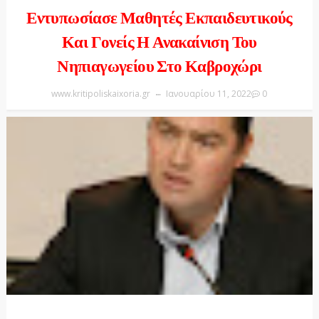
Εντυπωσίασε Μαθητές Εκπαιδευτικούς
Και Γονείς Η Ανακαίνιση Του
Νηπιαγωγείου Στο Καβροχώρι
www.kritipoliskaixoria.gr
Ιανουαρίου 11, 2022
0