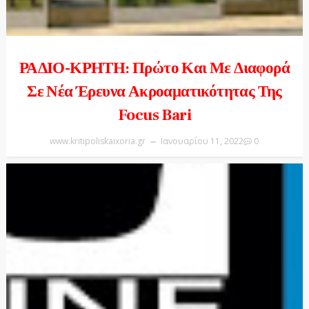
ΡΑΔΙΟ-ΚΡΗΤΗ: Πρώτο Και Με Διαφορά
Σε Νέα Έρευνα Ακροαματικότητας Της
Focus Bari
www.kritipoliskaixoria.gr
Ιανουαρίου 11, 2022
0