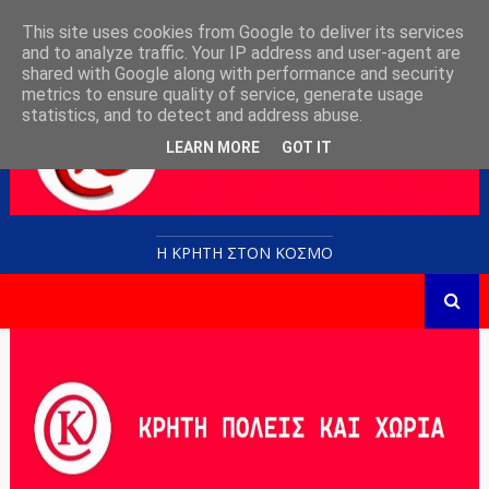
This site uses cookies from Google to deliver its services
and to analyze traffic. Your IP address and user-agent are
shared with Google along with performance and security
metrics to ensure quality of service, generate usage
statistics, and to detect and address abuse.
LEARN MORE
GOT IT
Η ΚΡΗΤΗ ΣΤΟN KOΣΜΟ