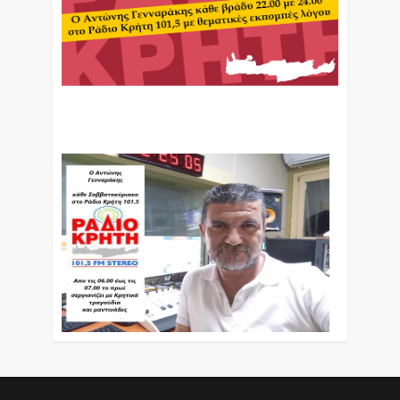
Ο Αντώνης Γενναράκης Στο Ράδιο Κρήτη Κάθε
Βράδυ Απο Τις 10 Έως Τις 12 Με Θεματικές
Εκπομπές Λόγου Και Μουσικής