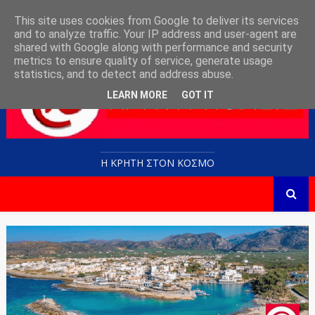
This site uses cookies from Google to deliver its services
and to analyze traffic. Your IP address and user-agent are
shared with Google along with performance and security
metrics to ensure quality of service, generate usage
statistics, and to detect and address abuse.
LEARN MORE
GOT IT
Η ΚΡΗΤΗ ΣΤΟN KOΣΜΟ