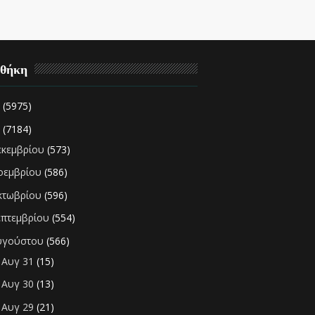
οθήκη
2
(5975)
1
(7184)
εκεμβρίου
(573)
οεμβρίου
(586)
κτωβρίου
(596)
επτεμβρίου
(554)
υγούστου
(566)
Αυγ 31
(15)
►
Αυγ 30
(13)
►
Αυγ 29
(21)
►