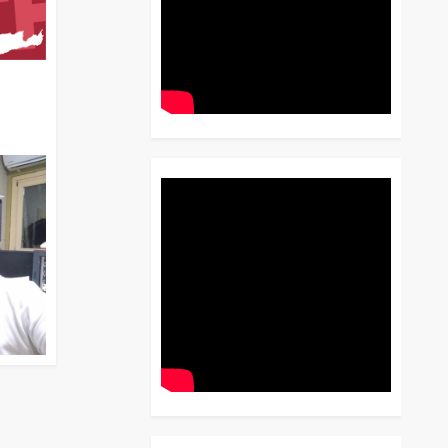
διο
 Έως
 Λόγου