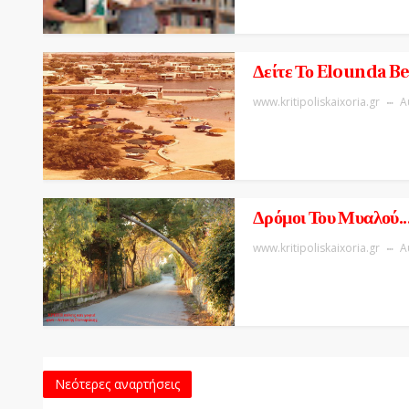
Δείτε Το Elounda B
www.kritipoliskaixoria.gr
Α
Δρόμοι Του Μυαλού..
www.kritipoliskaixoria.gr
Α
Νεότερες αναρτήσεις