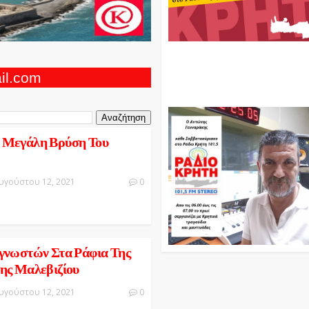
Ο Αντώνης Γενναράκης Στο Ρά
Κρήτη Κάθε Βράδυ Απο Τις 10
Τις 12 Με Θεματικές Εκπομπές
ail.com
Και Μουσικής
 Μεγάλη Βρύση Του
υγούστου 12, 2021
0
γνωστών Στα Ράφια Της
ης Μαλεβιζίου
υγούστου 12, 2021
0