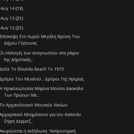
Αυγ 14
(13)
►
Αυγ 13
(21)
►
Αυγ 12
(21)
▼
Επίσκεψη Στο Χωριό Μεγάλη Βρύση Του
Δήμου Γόρτυνας
Οι επιλογές των αναγνωστών στα ράφια
της Δημοτικής...
Δείτε Το Elounda Beach Το 1973
Δρόμοι Του Μυαλού... Δρόμοι Της Ηρεμίας
Η Ηρακλειώτισσα Μαρίνα Μούσα Δασκάλα
Των Πρώτων Με...
Το Αρχαιολογικό Μουσείο Χανίων
Αρχιερατικό Μνημόσυνο για τον Καπετάν
Σήφη Δερμιτζ...
Ακυρώνεται η εκδήλωση "Αστρονομική