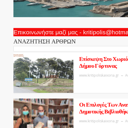
Επικοινωνήστε μαζί μας - kritipolis@hotm
ΑΝΑΖΗΤΗΣΗ ΑΡΘΡΩΝ
Επίσκεψη Στο Χωριό
Δήμου Γόρτυνας
www.kritipoliskaixoria.gr
Α
Οι Επιλογές Των Ανα
Δημοτικής Βιβλιοθήκ
www.kritipoliskaixoria.gr
Α