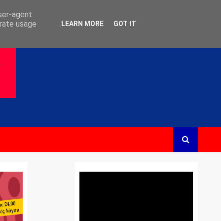
user-agent
erate usage
LEARN MORE
GOT IT