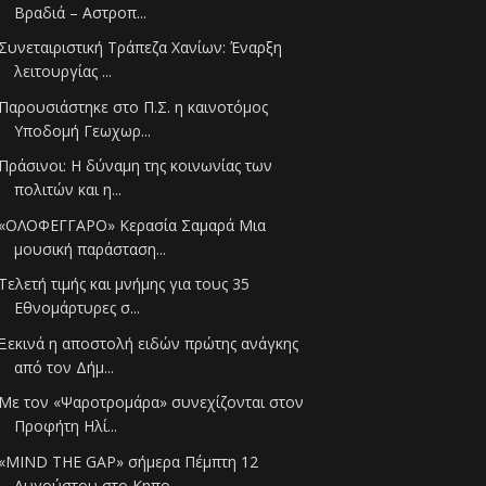
Βραδιά – Αστροπ...
Συνεταιριστική Τράπεζα Χανίων: Έναρξη
λειτουργίας ...
Παρουσιάστηκε στο Π.Σ. η καινοτόμος
Υποδομή Γεωχωρ...
Πράσινοι: Η δύναμη της κοινωνίας των
πολιτών και η...
«ΟΛΟΦΕΓΓΑΡΟ» Κερασία Σαμαρά Μια
μουσική παράσταση...
Τελετή τιμής και μνήμης για τους 35
Εθνομάρτυρες σ...
Ξεκινά η αποστολή ειδών πρώτης ανάγκης
από τον Δήμ...
Με τον «Ψαροτρομάρα» συνεχίζονται στον
Προφήτη Ηλί...
«MIND THE GAP» σήμερα Πέμπτη 12
Αυγούστου στο Κηπο...