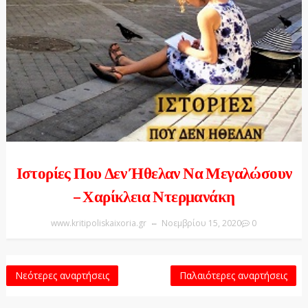
Ιστορίες Που Δεν Ήθελαν Να Μεγαλώσουν
– Χαρίκλεια Ντερμανάκη
www.kritipoliskaixoria.gr
Νοεμβρίου 15, 2020
0
Νεότερες αναρτήσεις
Παλαιότερες αναρτήσεις