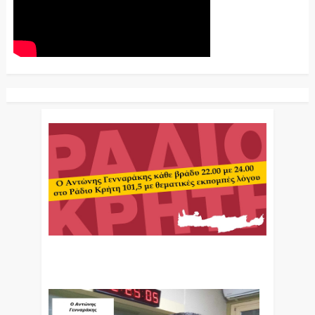
Ο Αντώνης Γενναράκης Στο Ράδιο Κρήτη Κάθε
Βράδυ Απο Τις 10 Έως Τις 12 Με Θεματικές
Εκπομπές Λόγου Και Μουσικής