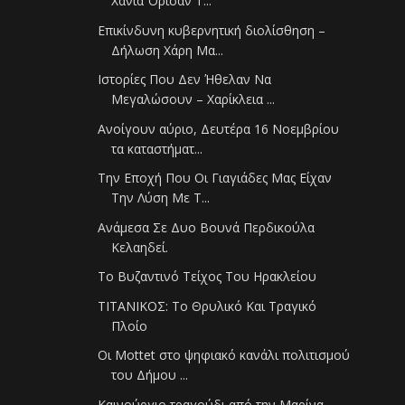
Χανιά Όρισαν Τ...
Επικίνδυνη κυβερνητική διολίσθηση –
Δήλωση Χάρη Μα...
Ιστορίες Που Δεν Ήθελαν Να
Μεγαλώσουν – Χαρίκλεια ...
Ανοίγουν αύριο, Δευτέρα 16 Νοεμβρίου
τα καταστήματ...
Την Εποχή Που Οι Γιαγιάδες Μας Είχαν
Την Λύση Με Τ...
Ανάμεσα Σε Δυο Βουνά Περδικούλα
Κελαηδεί.
Το Βυζαντινό Τείχος Του Ηρακλείου
ΤΙΤΑΝΙΚΟΣ: Το Θρυλικό Και Τραγικό
Πλοίο
Οι Mottet στο ψηφιακό κανάλι πολιτισμού
του Δήμου ...
Καινούργιο τραγούδι από την Μαρίνα