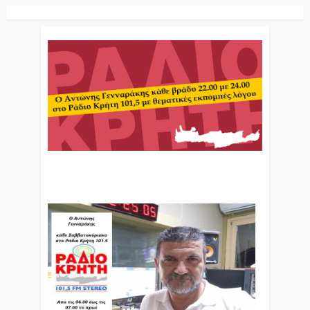
Ο Αντώνης Γενναράκης Στο Ράδιο Κρήτη Κάθε
Βράδυ Απο Τις 10 Έως Τις 12 Με Θεματικές
Εκπομπές Λόγου Και Μουσικής