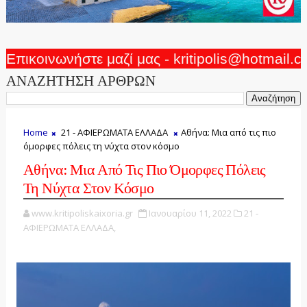
Επικοινωνήστε μαζί μας - kritipolis@hotmail.
ΑΝΑΖΗΤΗΣΗ ΑΡΘΡΩΝ
Home
21 - ΑΦΙΕΡΩΜΑΤΑ ΕΛΛΑΔΑ
Αθήνα: Μια από τις πιο
όμορφες πόλεις τη νύχτα στον κόσμο
Αθήνα: Μια Από Τις Πιο Όμορφες Πόλεις
Τη Νύχτα Στον Κόσμο
www.kritipoliskaixoria.gr
Ιανουαρίου 11, 2022
21 -
ΑΦΙΕΡΩΜΑΤΑ ΕΛΛΑΔΑ,