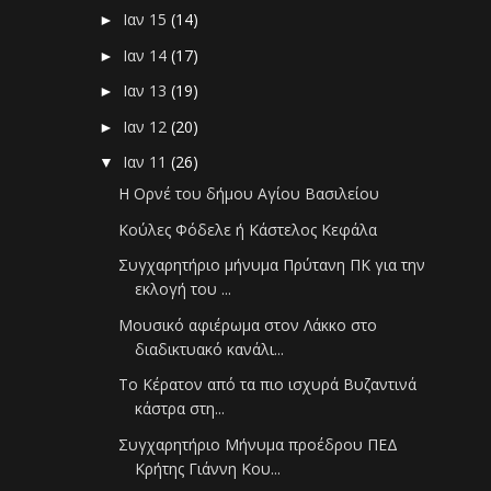
Ιαν 15
(14)
►
Ιαν 14
(17)
►
Ιαν 13
(19)
►
Ιαν 12
(20)
►
Ιαν 11
(26)
▼
Η Ορνέ του δήμου Αγίου Βασιλείου
Κούλες Φόδελε ή Κάστελος Κεφάλα
Συγχαρητήριο μήνυμα Πρύτανη ΠΚ για την
εκλογή του ...
Μουσικό αφιέρωμα στον Λάκκο στο
διαδικτυακό κανάλι...
Το Κέρατον από τα πιο ισχυρά Βυζαντινά
κάστρα στη...
Συγχαρητήριο Μήνυμα προέδρου ΠΕΔ
Κρήτης Γιάννη Κου...