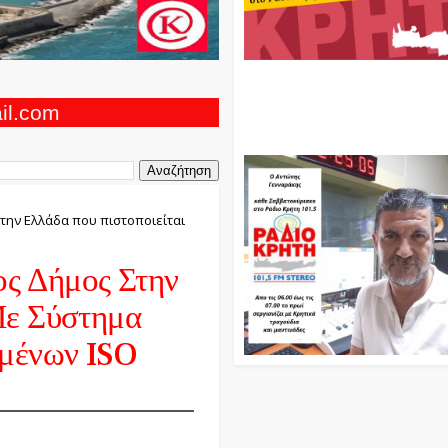
Ο Αντώνης Γενναράκης Στο Ρά
Κρήτη Κάθε Βράδυ Απο Τις 10
Τις 12 Με Θεματικές Εκπομπές
ail.com
Και Μουσικής
ην Ελλάδα που πιστοποιείται
ς Δήμος Στην
Με Σύστημα
ομένων ISO