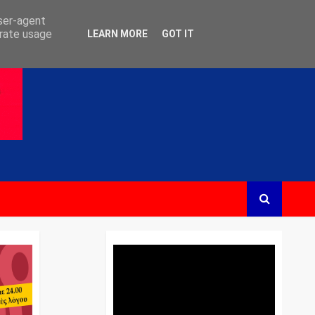
user-agent
erate usage
LEARN MORE
GOT IT