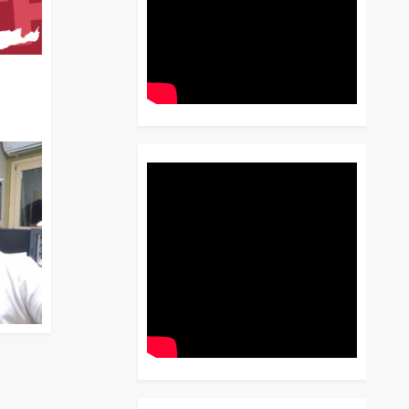
διο
 Έως
 Λόγου