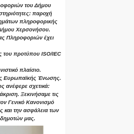
ροφοριών του Δήμου
στηριότητες: παροχή
τημάτων πληροφορικής
 Δήμου Χερσονήσου.
ας Πληροφοριών έχει
ις του προτύπου ISO/IEC
νιστικό πλαίσιο.
 της Ευρωπαϊκής Ένωσης.
ς ανέφερε σχετικά:
ιάκριση. Ξεκινήσαμε τις
τον Γενικό Κανονισμό
 και την ασφάλεια των
δημοτών μας.