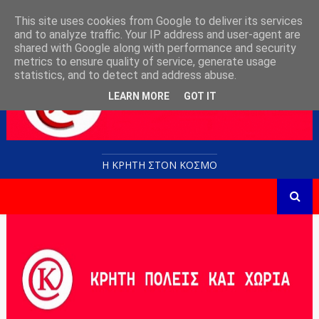
This site uses cookies from Google to deliver its services
and to analyze traffic. Your IP address and user-agent are
shared with Google along with performance and security
metrics to ensure quality of service, generate usage
statistics, and to detect and address abuse.
LEARN MORE
GOT IT
Η ΚΡΗΤΗ ΣΤΟN KOΣΜΟ