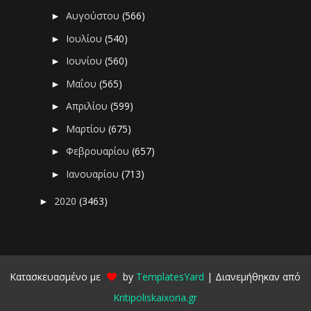
Αυγούστου
(566)
►
Ιουλίου
(540)
►
Ιουνίου
(560)
►
Μαΐου
(565)
►
Απριλίου
(599)
►
Μαρτίου
(675)
►
Φεβρουαρίου
(657)
►
Ιανουαρίου
(713)
►
2020
(3463)
►
Κατασκευασμένο με
by
TemplatesYard
| Διανεμήθηκαν από
Kritipoliskaixoria.gr