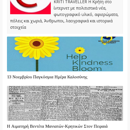
KRITI TRAVELLER Η Κρήτη στο
ίντερνετ με πολιτιστικά νέα,
φωτογραφικό υλικό, αφιερώματα,
πόλεις και χωριά, Άνθρωποι, λαογραφικά και ιστορικά
στοιχεία
13 Νοεμβρίου Παγκόσμια Ημέρα Καλοσύνης
Η Αιματηρή Βεντέτα Μανιατών-Κρητικών Στον Πειραιά