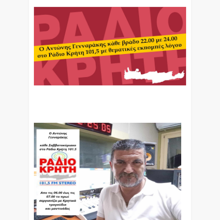
Ο Αντώνης Γενναράκης Στο Ράδιο Κρήτη Κάθε
Βράδυ Απο Τις 10 Έως Τις 12 Με Θεματικές
Εκπομπές Λόγου Και Μουσικής