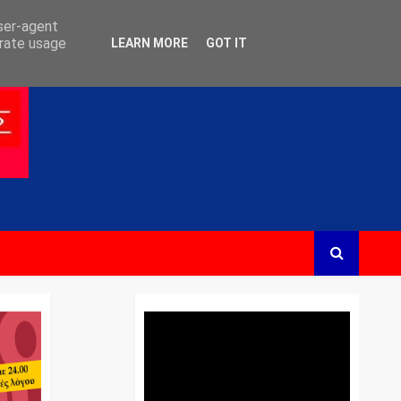
user-agent
erate usage
LEARN MORE
GOT IT