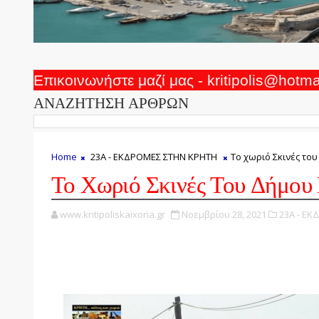
Επικοινωνήστε μαζί μας - kritipolis@hotm
ΑΝΑΖΗΤΗΣΗ ΑΡΘΡΩΝ
Home
23Α - ΕΚΔΡΟΜΕΣ ΣΤΗΝ ΚΡΗΤΗ
Το χωριό Σκινές το
Το Χωριό Σκινές Του Δήμου
www.kritipoliskaixoria.gr
Νοεμβρίου 28, 2021
23Α - ΕΚ