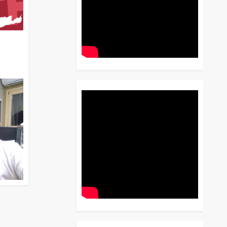
διο
 Έως
 Λόγου