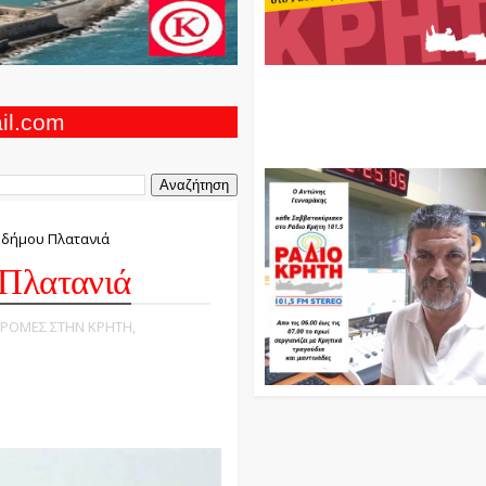
Ο Αντώνης Γενναράκης Στο Ρά
Κρήτη Κάθε Βράδυ Απο Τις 10
Τις 12 Με Θεματικές Εκπομπές
ail.com
Και Μουσικής
υ δήμου Πλατανιά
 Πλατανιά
ΔΡΟΜΕΣ ΣΤΗΝ ΚΡΗΤΗ,