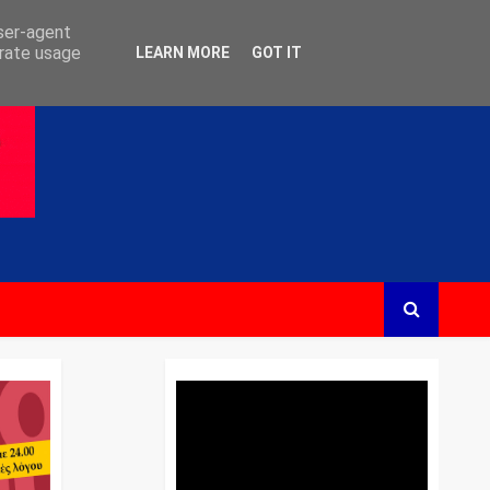
user-agent
erate usage
LEARN MORE
GOT IT