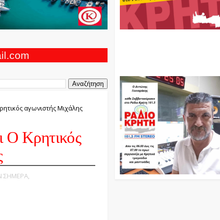
Ο Αντώνης Γενναράκης Στο Ρά
Κρήτη Κάθε Βράδυ Απο Τις 10
Τις 12 Με Θεματικές Εκπομπές
ail.com
Και Μουσικής
Κρητικός αγωνιστής Μιχάλης
ι Ο Κρητικός
ς
ΑΝ ΣΗΜΕΡΑ,
ΟΥ ΑΓΑΛΜΑΤΟΣ ΤΟΥ
ΡΑΚΛΕΙΟΥ