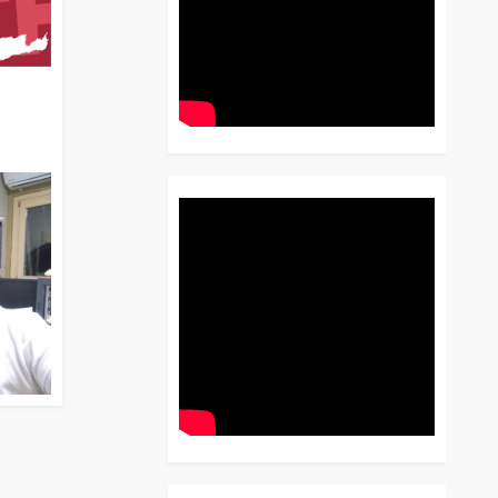
διο
 Έως
 Λόγου