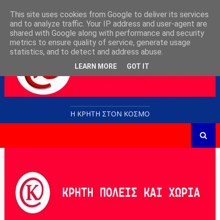
This site uses cookies from Google to deliver its services
and to analyze traffic. Your IP address and user-agent are
shared with Google along with performance and security
metrics to ensure quality of service, generate usage
statistics, and to detect and address abuse.
LEARN MORE
GOT IT
Η ΚΡΗΤΗ ΣΤΟN KOΣΜΟ