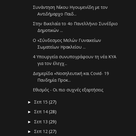
Συνάντηση Νίκου Ηγουμενίδη με τον
Αντιδήμαρχο Παιδ...
Στην Βικελαία το 4ο Πανελλήνιο Συνέδριο
Δημοτικών ...
Ο «Σύνδεσμος Μελών Γυναικείων
Σωματείων Ηρακλείου ...
4 Υπουργεία συνυπογράφουν τη νέα ΚΥΑ
για τον έλεγχ...
Διημερίδα «Νοσηλευτική και Covid- 19
Πανδημία Προκ...
Εθισμός - Οι πιο συχνές εξαρτήσεις
Σεπ 15
(27)
►
Σεπ 14
(28)
►
Σεπ 13
(29)
►
Σεπ 12
(27)
►