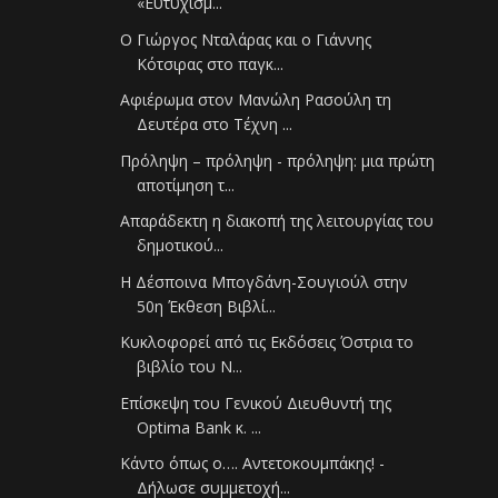
«Ευτυχισμ...
Ο Γιώργος Νταλάρας και ο Γιάννης
Κότσιρας στο παγκ...
Αφιέρωμα στον Μανώλη Ρασούλη τη
Δευτέρα στο Τέχνη ...
Πρόληψη – πρόληψη - πρόληψη: μια πρώτη
αποτίμηση τ...
Απαράδεκτη η διακοπή της λειτουργίας του
δημοτικού...
Η Δέσποινα Μπογδάνη-Σουγιούλ στην
50η Έκθεση Βιβλί...
Κυκλοφορεί από τις Εκδόσεις Όστρια το
βιβλίο του Ν...
Επίσκεψη του Γενικού Διευθυντή της
Οptima Bank κ. ...
Κάντο όπως ο…. Αντετοκουμπάκης! -
Δήλωσε συμμετοχή...