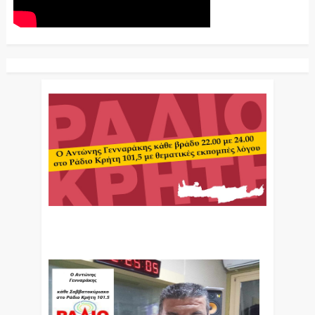
Ο Αντώνης Γενναράκης Στο Ράδιο Κρήτη Κάθε
Βράδυ Απο Τις 10 Έως Τις 12 Με Θεματικές
Εκπομπές Λόγου Και Μουσικής