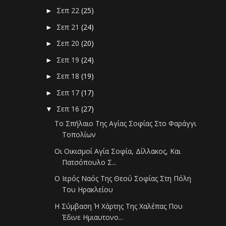
Σεπ 22
(25)
►
Σεπ 21
(24)
►
Σεπ 20
(20)
►
Σεπ 19
(24)
►
Σεπ 18
(19)
►
Σεπ 17
(17)
►
Σεπ 16
(27)
▼
Το Σπήλαιο Της Αγίας Σοφίας Στο Φαράγγι
Τοπολίων
Οι Οικισμοί Αγία Σοφία, Δίλλακος, Και
Πατσόπουλο Σ...
Ο Ιερός Ναός Της Θεού Σοφίας Στη Πόλη
Του Ηρακλείου
Η Σύμβαση Ή Χάρτης Της Χαλέπας Που
Έδινε Ημιαυτονο...