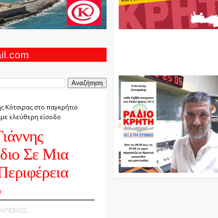
Ο Αντώνης Γενναράκης Στο Ρά
Κρήτη Κάθε Βράδυ Απο Τις 10
Τις 12 Με Θεματικές Εκπομπές
ail.com
Και Μουσικής
ης Κότσιρας στο παγκρήτιο
 με ελεύθερη είσοδο
Γιάννης
διο Σε Μια
Περιφέρεια
ο
ΟΛΙΤΙΣΜΟΣ,