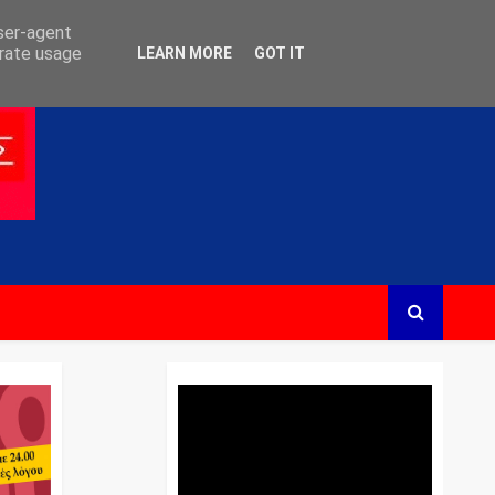
user-agent
erate usage
LEARN MORE
GOT IT