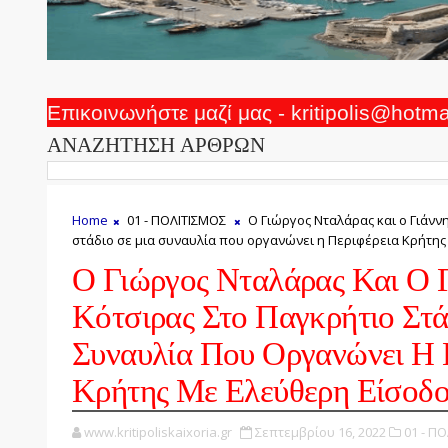
Επικοινωνήστε μαζί μας - kritipolis@hotm
ΑΝΑΖΗΤΗΣΗ ΑΡΘΡΩΝ
Home
01 - ΠΟΛΙΤΙΣΜΟΣ
Ο Γιώργος Νταλάρας και ο Γιάνν
στάδιο σε μια συναυλία που οργανώνει η Περιφέρεια Κρήτης
Ο Γιώργος Νταλάρας Και Ο 
Κότσιρας Στο Παγκρήτιο Στά
Συναυλία Που Οργανώνει Η 
Κρήτης Με Ελεύθερη Είσοδ
www.kritipoliskaixoria.gr
Σεπτεμβρίου 16, 2022
01 - Π