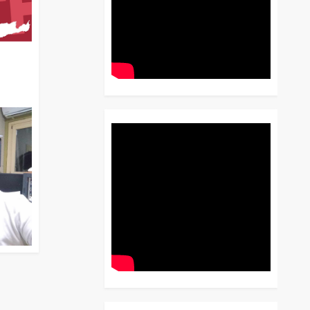
διο
 Έως
 Λόγου