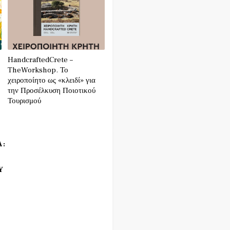
HandcraftedCrete –
TheWorkshop. Το
χειροποίητο ως «κλειδί» για
την Προσέλκυση Ποιοτικού
Τουρισμού
Α:
Υ