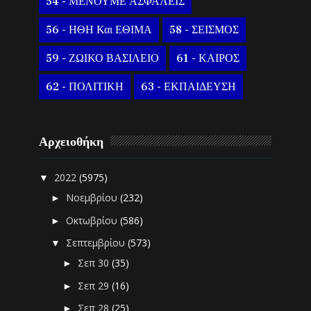
54 - ΜΕΝΟΥΜΕ ΑΣΦΑΛΕΙΣ
56 - ΗΘΗ Και ΕΘΙΜΑ
58 - ΣΕΙΣΜΟΣ
59 - ΖΩΙΚΟ ΒΑΣΙΛΕΙΟ
61 - ΚΑΙΡΟΣ
62 - ΠΟΛΙΤΙΚΗ
63 - ΕΚΠΑΙΔΕΥΣΗ
Αρχειοθήκη
2022
(5975)
▼
Νοεμβρίου
(232)
►
Οκτωβρίου
(586)
►
Σεπτεμβρίου
(573)
▼
Σεπ 30
(35)
►
Σεπ 29
(16)
►
Σεπ 28
(25)
►