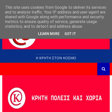
This site uses cookies from Google to deliver its services
and to analyze traffic. Your IP address and user-agent are
shared with Google along with performance and security
metrics to ensure quality of service, generate usage
statistics, and to detect and address abuse.
LEARN MORE
GOT IT
Η ΚΡΗΤΗ ΣΤΟN KOΣΜΟ