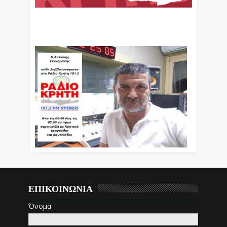
Ο Αντώνης Γενναράκης Στο Ράδιο Κρήτη Κάθε
Βράδυ Απο Τις 10 Έως Τις 12 Με Θεματικές
Εκπομπές Λόγου Και Μουσικής
ΕΠΙΚΟΙΝΩΝΙΑ
Όνομα