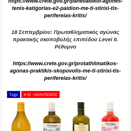
https://www.crete.gov.gr/panelladikoi-agones-
tenis-katigorias-e2-paidion-me-ti-stirixi-tis-
perifereias-kritis/
18 Σεπτεμβρίου: Πρωταθληματικός αγώνας
πρακτικής σκοποβολής επιπέδου Levei II.
Ρέθυμνο
https://www.crete.gov.gr/protathlimatikos-
agonas-praktikis-skopovolis-me-ti-stirixi-tis-
perifereias-kritis/
Tags
# 02 - ΑΘΛΗΤΙΣΜΟΣ