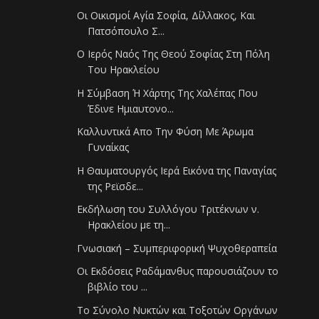
Οι Οικισμοί Αγία Σοφία, Δίλλακος, Και
Πατσόπουλο Σ...
Ο Ιερός Ναός Της Θεού Σοφίας Στη Πόλη
Του Ηρακλείου
Η Σύμβαση Ή Χάρτης Της Χαλέπας Που
Έδινε Ημιαυτονο...
Καλλυντικά Απο Την Φύση Με Άρωμα
Γυναίκας
Η Θαυματουργός Ιερά Εικόνα της Παναγίας
της Ρεϊσδε...
Εκδήλωση του Συλλόγου Τριτέκνων ν.
Ηρακλείου με τη...
Γνωσιακή – Συμπεριφορική Ψυχοθεραπεία
Οι Εκδόσεις Ραδάμανθυς παρουσιάζουν το
βιβλίο του ...
Το Σύνολο Νυκτών και Τοξοτών Οργάνων