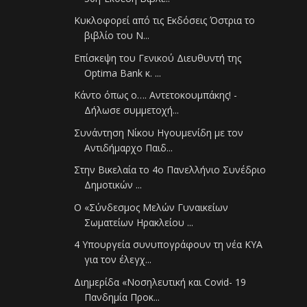
Κυκλοφορεί από τις Εκδόσεις Όστρια το
βιβλίο του Ν...
Επίσκεψη του Γενικού Διευθυντή της
Οptima Bank κ. ...
Κάντο όπως ο…. Αντετοκουμπάκης! -
Δήλωσε συμμετοχή...
Συνάντηση Νίκου Ηγουμενίδη με τον
Αντιδήμαρχο Παιδ...
Στην Βικελαία το 4ο Πανελλήνιο Συνέδριο
Δημοτικών ...
Ο «Σύνδεσμος Μελών Γυναικείων
Σωματείων Ηρακλείου ...
4 Υπουργεία συνυπογράφουν τη νέα ΚΥΑ
για τον έλεγχ...
Διημερίδα «Νοσηλευτική και Covid- 19
Πανδημία Προκ...