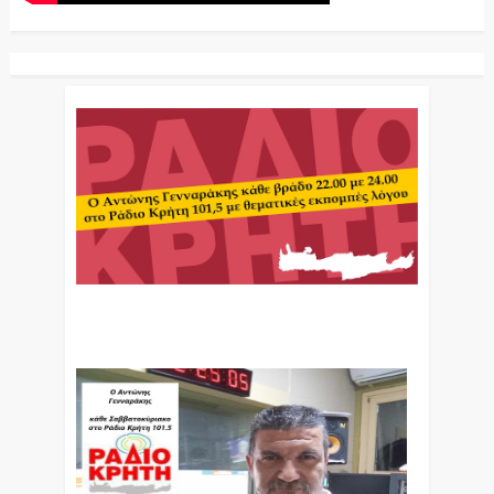
Ο Αντώνης Γενναράκης Στο Ράδιο Κρήτη Κάθε
Βράδυ Απο Τις 10 Έως Τις 12 Με Θεματικές
Εκπομπές Λόγου Και Μουσικής