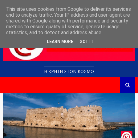
This site uses cookies from Google to deliver its services
and to analyze traffic. Your IP address and user-agent are
shared with Google along with performance and security
metrics to ensure quality of service, generate usage
statistics, and to detect and address abuse.
LEARN MORE
GOT IT
Η ΚΡΗΤΗ ΣΤΟN KOΣΜΟ