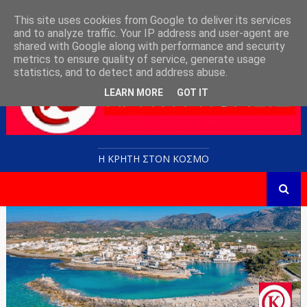
This site uses cookies from Google to deliver its services
and to analyze traffic. Your IP address and user-agent are
shared with Google along with performance and security
metrics to ensure quality of service, generate usage
statistics, and to detect and address abuse.
LEARN MORE
GOT IT
Η ΚΡΗΤΗ ΣΤΟN KOΣΜΟ