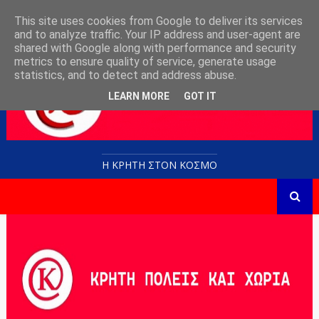
This site uses cookies from Google to deliver its services
and to analyze traffic. Your IP address and user-agent are
shared with Google along with performance and security
metrics to ensure quality of service, generate usage
statistics, and to detect and address abuse.
LEARN MORE
GOT IT
Η ΚΡΗΤΗ ΣΤΟN KOΣΜΟ