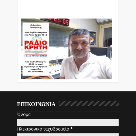
Βράδυ Απο Τις 10 Έως Τις 12 Με Θεματικές
Εκπομπές Λόγου Και Μουσικής
ΕΠΙΚΟΙΝΩΝΙΑ
Όνομα
Ηλεκτρονικό ταχυδρομείο
*