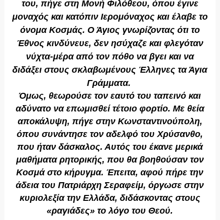
του,
πήγε στη Μονή Φιλόθεου, όπου έγινε
μοναχός και κατόπιν Ιερομόναχος και έλαβε το
όνομα Κοσμάς.
Ο Άγιος γνωρίζοντας ότι το
Έθνος κινδύνευε, δεν ησύχαζε και φλεγόταν
νύχτα-μέρα από τον πόθο να βγει και να
διδάξει στους σκλαβωμένους Έλληνες τα Άγια
Γράμματα.
Όμως, θεωρούσε τον εαυτό του ταπεινό και
αδύνατο να επωμισθεί τέτοιο φορτίο. Με θεία
αποκάλυψη, πήγε στην Κωνσταντινούπολη,
όπου συνάντησε τον αδελφό του Χρύσανθο,
που ήταν δάσκαλος. Αυτός του έκανε μερικά
μαθήματα ρητορικής, που θα βοηθούσαν τον
Κοσμά στο κήρυγμα. Έπειτα, αφού πήρε την
άδεια του Πατριάρχη Σεραφείμ, όργωσε στην
κυριολεξία την Ελλάδα, διδάσκοντας στους
«ραγιάδες» το λόγο του Θεού.