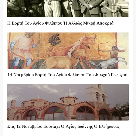
Η Εορτή Του Αγίου Φιλίππου Ή Αλλιώς Μικρή Αποκρεά
14 Νοεμβρίου Εορτή Του Αγίου Φιλίππου Του Φτωχού Γεωργού
Στις 12 Νοεμβρίου Εορτάζει Ο Αγίος Ιωάννης Ο Ελεήμωνας