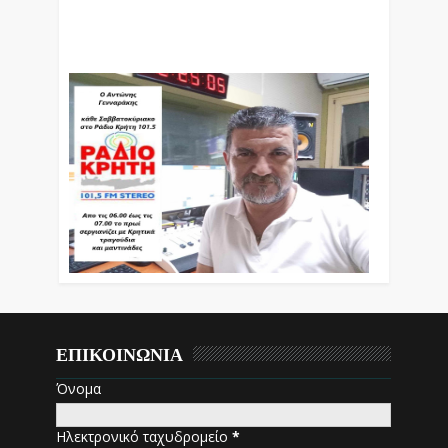
Ο Αντώνης Γενναράκης Στο Ράδιο Κρήτη Κάθε
Βράδυ Απο Τις 10 Έως Τις 12 Με Θεματικές
Εκπομπές Λόγου Και Μουσικής
ΕΠΙΚΟΙΝΩΝΙΑ
Όνομα
Ηλεκτρονικό ταχυδρομείο
*