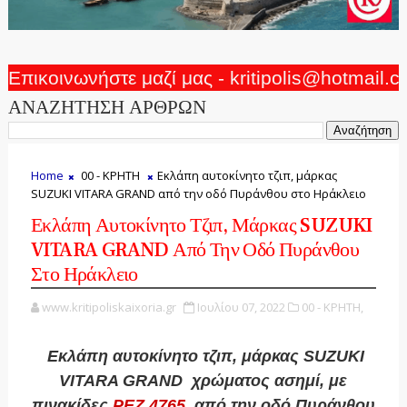
Επικοινωνήστε μαζί μας - kritipolis@hotmail.
ΑΝΑΖΗΤΗΣΗ ΑΡΘΡΩΝ
Home
00 - ΚΡΗΤΗ
Εκλάπη αυτοκίνητο τζιπ, μάρκας
SUZUKI VITARA GRAND από την οδό Πυράνθου στο Ηράκλειο
Εκλάπη Αυτοκίνητο Τζιπ, Μάρκας SUZUKI
VITARA GRAND Από Την Οδό Πυράνθου
Στο Ηράκλειο
www.kritipoliskaixoria.gr
Ιουλίου 07, 2022
00 - ΚΡΗΤΗ,
Εκλάπη αυτοκίνητο τζιπ, μάρκας
SUZUKI
VITARA GRAND
χρώματος ασημί, με
πινακίδες
ΡΕΖ 4765
, από την οδό Πυράνθου