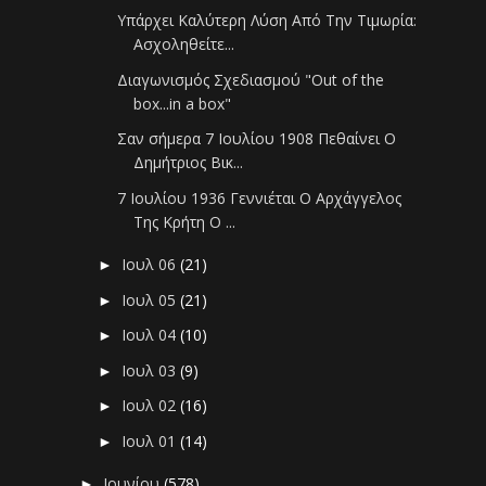
Υπάρχει Καλύτερη Λύση Από Την Τιμωρία:
Ασχοληθείτε...
Διαγωνισμός Σχεδιασμού "Out of the
box...in a box"
Σαν σήμερα 7 Ιουλίου 1908 Πεθαίνει Ο
Δημήτριος Βικ...
7 Ιουλίου 1936 Γεννιέται Ο Αρχάγγελος
Της Κρήτη Ο ...
Ιουλ 06
(21)
►
Ιουλ 05
(21)
►
Ιουλ 04
(10)
►
Ιουλ 03
(9)
►
Ιουλ 02
(16)
►
Ιουλ 01
(14)
►
Ιουνίου
(578)
►