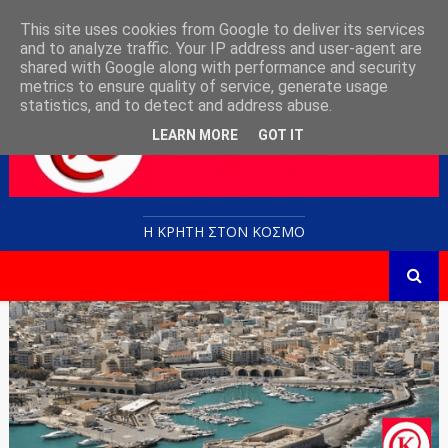
This site uses cookies from Google to deliver its services
and to analyze traffic. Your IP address and user-agent are
shared with Google along with performance and security
metrics to ensure quality of service, generate usage
statistics, and to detect and address abuse.
LEARN MORE
GOT IT
Η ΚΡΗΤΗ ΣΤΟN KOΣΜΟ