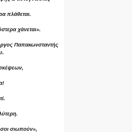
ρα πλάθεται.
ύστερα χάνεται».
Γιώργος Παπακωνσταντής
υ.
 σκέψεων,
α!
ί.
λύτερη.
όσοι σιωπούν»,