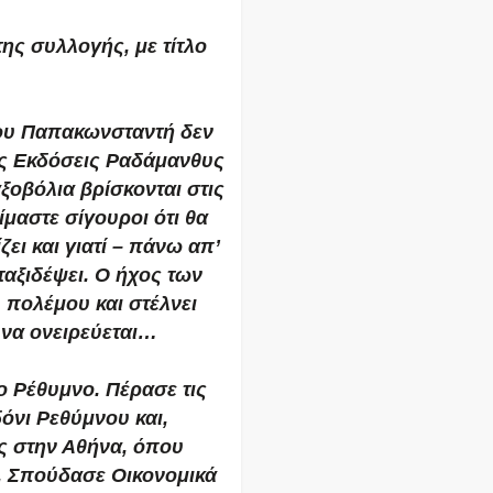
ης συλλογής, με τίτλο
γου Παπακωνσταντή δεν
τις Εκδόσεις Ραδάμανθυς
ξοβόλια βρίσκονται στις
ίμαστε σίγουροι ότι θα
ίζει και γιατί – πάνω απ’
ταξιδέψει. Ο ήχος των
 πολέμου και στέλνει
 να ονειρεύεται…
 Ρέθυμνο. Πέρασε τις
όνι Ρεθύμνου και,
ς στην Αθήνα, όπου
. Σπούδασε Οικονομικά