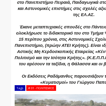
στο Πανεπιστήμιο Πειραιά, Παιδαγωγικά στ
και Αστυνομικές επιστήμες στις σχολές αξ
της ΕΛ.ΑΣ.
Έκανε μεταπτυχιακές σπουδές στο Πάντει
ολοκλήρωσε το διδακτορικό του στο Τμήμα Ψ
15 περίπου χρόνια, στις Αστυνομικές Σχολ
Πανεπιστήμιο, (πρώην ΑΤΕΙ Κρήτης). Είναι ι
Αστικής Μη Κερδοσκοπικής Εταιρείας «Κέντ
Πολιτισμό και την Ισότητα Κρήτης». (Κ.Ε.Π.Π.Ι
του αρέσουν τα ταξίδια, η Θάλασσα και οι 
Οι Εκδόσεις Ραδάμανθυς παρουσιάζουν τ
«Κυματισμοί» του Γιώργου Παπ
Tags
# 01 - ΠΟΛΙΤΙΣΜΟΣ