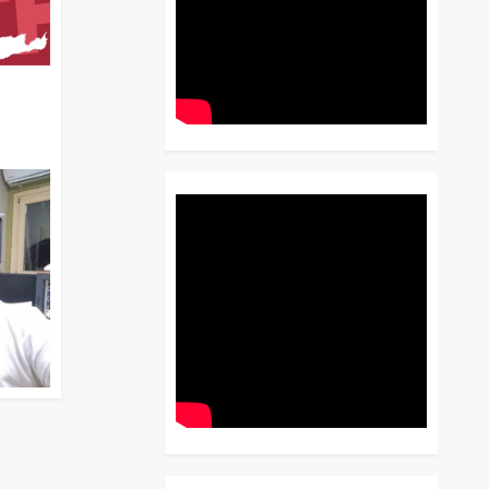
διο
 Έως
 Λόγου