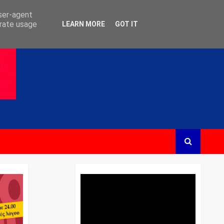
user-agent
erate usage
LEARN MORE
GOT IT