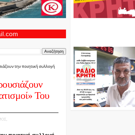
Ο Αντώνης Γενναράκης Στο Ρά
Κρήτη Κάθε Βράδυ Απο Τις 10
Τις 12 Με Θεματικές Εκπομπές
ail.com
Και Μουσικής
ιάζουν την ποιητική συλλογή
ρουσιάζουν
ατισμοί» Του
ΜΟΣ,