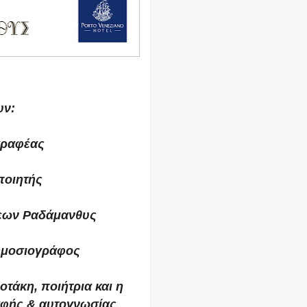
υν:
γραφέας
ποιητής
εων Ραδάμανθυς
δημοσιογράφος
άκη, ποιήτρια και η
αφής & αυτογνωσίας