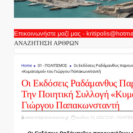
Επικοινωνήστε μαζί μας - kritipolis@hotm
ΑΝΑΖΗΤΗΣΗ ΑΡΘΡΩΝ
Home
01 - ΠΟΛΙΤΙΣΜΟΣ
Οι Εκδόσεις Ραδάμανθυς παρουσ
«Κυματισμοί» του Γιώργου Παπακωνσταντή
Οι Εκδόσεις Ραδάμανθυς Πα
Την Ποιητική Συλλογή «Κυμ
Γιώργου Παπακωνσταντή
www.kritipoliskaixoria.gr
Ιουλίου 12, 2022
01 - ΠΟΛΙΤΙΣ