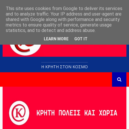
This site uses cookies from Google to deliver its services
and to analyze traffic. Your IP address and user-agent are
shared with Google along with performance and security
metrics to ensure quality of service, generate usage
statistics, and to detect and address abuse.
LEARN MORE
GOT IT
Η ΚΡΗΤΗ ΣΤΟN KOΣΜΟ