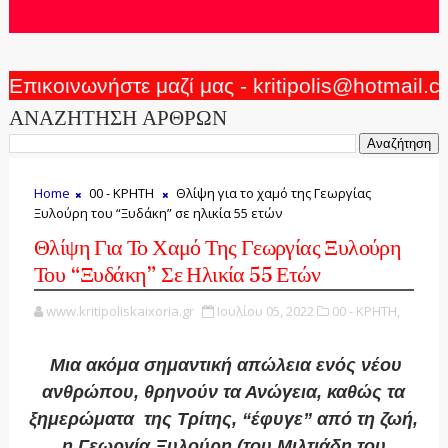
Επικοινωνήστε μαζί μας - kritipolis@hotmail.
ΑΝΑΖΗΤΗΣΗ ΑΡΘΡΩΝ
Home
00 - ΚΡΗΤΗ
Θλίψη για το χαμό της Γεωργίας
Ξυλούρη του “Ξυδάκη” σε ηλικία 55 ετών
Θλίψη Για Το Χαμό Της Γεωργίας Ξυλούρη
Του “Ξυδάκη” Σε Ηλικία 55 Ετών
www.kritipoliskaixoria.gr
Ιουλίου 05, 2022
00 - ΚΡΗΤΗ,
Μια ακόμα σημαντική απώλεια ενός νέου
ανθρώπου, θρηνούν τα Ανώγεια, καθώς τα
ξημερώματα της Τρίτης, “έφυγε” από τη ζωή,
η Γεωργία Ξυλούρη (του Μιλτιάδη του