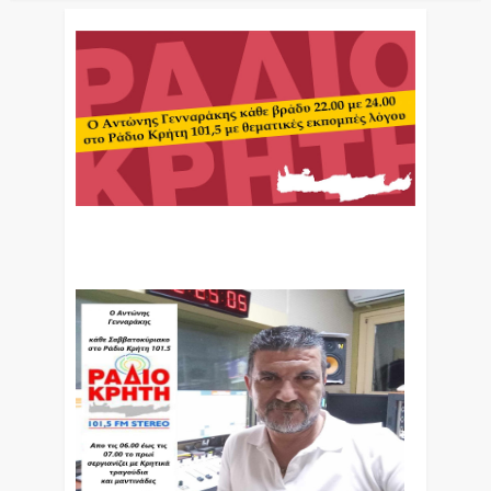
Ο Αντώνης Γενναράκης Στο Ράδιο Κρήτη Κάθε
Βράδυ Απο Τις 10 Έως Τις 12 Με Θεματικές
Εκπομπές Λόγου Και Μουσικής