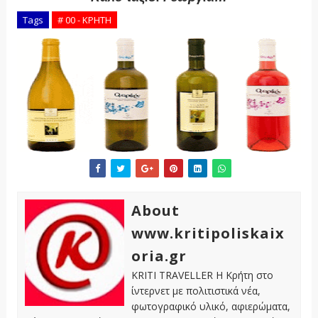
Tags
# 00 - ΚΡΗΤΗ
About
www.kritipoliskaix
oria.gr
KRITI TRAVELLER Η Κρήτη στο
ίντερνετ με πολιτιστικά νέα,
φωτογραφικό υλικό, αφιερώματα,