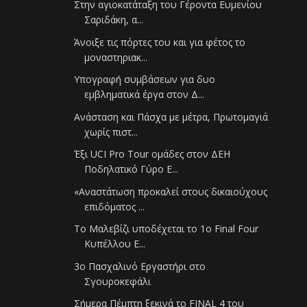
Στην αγιοκατάταξη του Γέροντα Ευμενίου
Σαριδάκη, α...
Άνοιξε τις πόρτες του και για φέτος το
μοναστηριακ...
Υπογραφή συμβάσεων για δυο
εμβληματικά έργα στον Δ...
Ανάσταση και Πάσχα με μέτρα, Πρωτομαγιά
χωρίς πιστ...
Έξι UCI Pro Tour ομάδες στον ΔΕΗ
Ποδηλατικό Γύρο Ε...
«Αναστάτωση προκαλεί στους δικαιούχους
επιδόματος ...
Το Μαλεβίζι υποδέχεται το 1ο Final Four
Κυπέλλου Ε...
3ο Πασχαλινό Εργαστήρι στο
Σγουροκεφάλι
Σήμερα Πέμπτη ξεκινά το FINAL 4 του