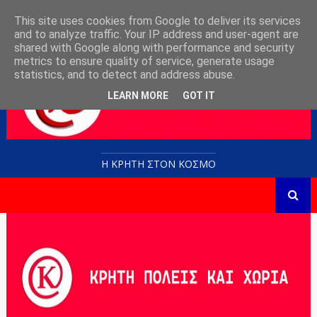
This site uses cookies from Google to deliver its services
and to analyze traffic. Your IP address and user-agent are
shared with Google along with performance and security
metrics to ensure quality of service, generate usage
statistics, and to detect and address abuse.
LEARN MORE
GOT IT
Η ΚΡΗΤΗ ΣΤΟN KOΣΜΟ