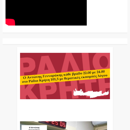
Ο Αντώνης Γενναράκης Στο Ράδιο Κρήτη Κάθε
Βράδυ Απο Τις 10 Έως Τις 12 Με Θεματικές
Εκπομπές Λόγου Και Μουσικής