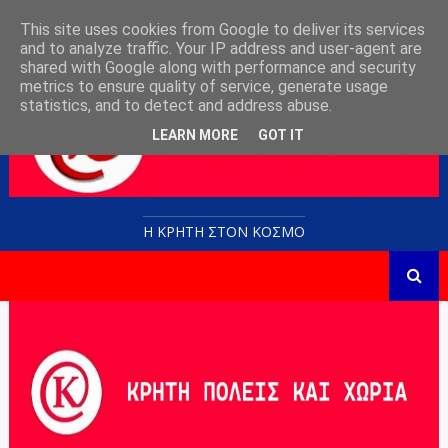
This site uses cookies from Google to deliver its services
and to analyze traffic. Your IP address and user-agent are
shared with Google along with performance and security
metrics to ensure quality of service, generate usage
statistics, and to detect and address abuse.
LEARN MORE
GOT IT
Η ΚΡΗΤΗ ΣΤΟN KOΣΜΟ