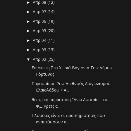
Απρ 08
(12)
►
Απρ 07
(14)
►
Απρ 06
(19)
►
Απρ 05
(20)
►
Απρ 04
(11)
►
Απρ 03
(13)
►
Απρ 02
(25)
▼
Επίσκεψη Στο Χωριό Βαγιονιά Του Δήμου
Γόρτυνας
Παρουσίαση 7ου Διεθνούς Διαγωνισμού
Ελαιολάδου « Α...
θεατρική παράσταση ''Άνω Αυστρία'' του
Φ.Ξ.Κρετς α...
Πλούσιες είναι οι δραστηριότητες που
αναπτύσσουν α...