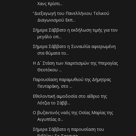
Χανς Κρίστι...
“Διεξαγωγή του Πανελλήνιου Τελικού
Διαγωνισμού Εκπ...
Σήμερα Σάββατο η εκδήλωση τιμής για τον
μεγάλο οπ...
Σήμερα Σάββατο η Συναυλία αφιερωμένη
στα θύματα το...
Η Δ´ Στάση των Χαιρετισμών της Υπεραγίας
Θεοτόκου ...
Παρουσίαση παραμυθιού της Δήμητρας
Πενταράκη, στο ...
Εθελοντική αιμοδοσία στο αίθριο της
Λότζια το Σάββ...
Ο βυζαντινός ναός της Οσίας Μαρίας της
Αιγυπτίας σ...
Σήμερα Σάββατο η παρουσίαση του
βιβλίου Το Σαραντα...