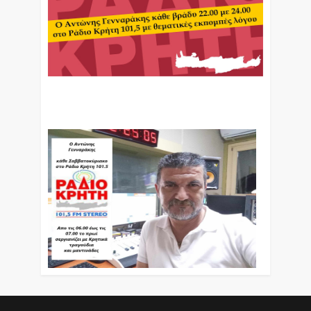
Ο Αντώνης Γενναράκης Στο Ράδιο Κρήτη Κάθε
Βράδυ Απο Τις 10 Έως Τις 12 Με Θεματικές
Εκπομπές Λόγου Και Μουσικής