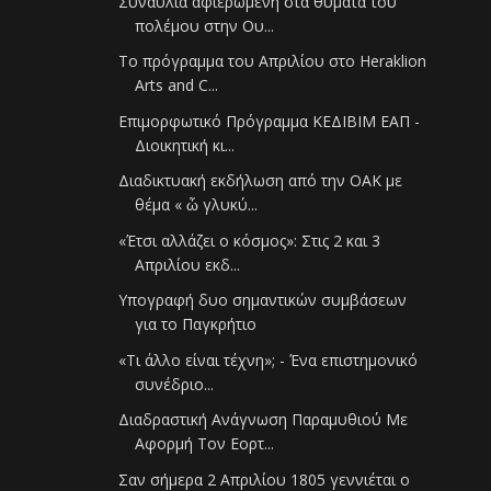
Συναυλία αφιερωμένη στα θύματα του
πολέμου στην Ου...
To πρόγραμμα του Απριλίου στο Heraklion
Arts and C...
Επιμορφωτικό Πρόγραμμα ΚΕΔΙΒΙΜ ΕΑΠ -
Διοικητική κι...
Διαδικτυακή εκδήλωση από την OAK με
θέμα « ὦ γλυκύ...
«Έτσι αλλάζει ο κόσμος»: Στις 2 και 3
Απριλίου εκδ...
Υπογραφή δυο σημαντικών συμβάσεων
για το Παγκρήτιο
«Τι άλλο είναι τέχνη»; - Ένα επιστημονικό
συνέδριο...
Διαδραστική Ανάγνωση Παραμυθιού Με
Αφορμή Τον Εορτ...
Σαν σήμερα 2 Απριλίου 1805 γεννιέται ο