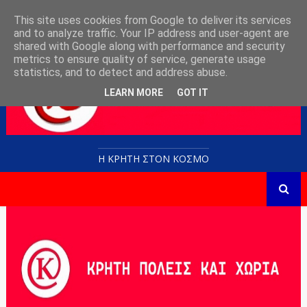
This site uses cookies from Google to deliver its services
and to analyze traffic. Your IP address and user-agent are
shared with Google along with performance and security
metrics to ensure quality of service, generate usage
statistics, and to detect and address abuse.
LEARN MORE
GOT IT
Η ΚΡΗΤΗ ΣΤΟN KOΣΜΟ