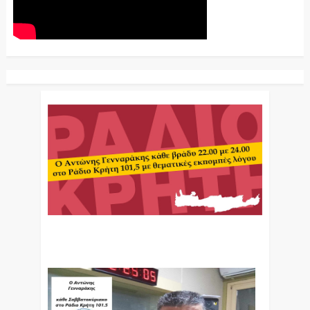
Ο Αντώνης Γενναράκης Στο Ράδιο Κρήτη Κάθε
Βράδυ Απο Τις 10 Έως Τις 12 Με Θεματικές
Εκπομπές Λόγου Και Μουσικής