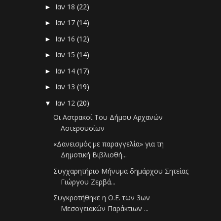
Ιαν 18
(22)
►
Ιαν 17
(14)
►
Ιαν 16
(12)
►
Ιαν 15
(14)
►
Ιαν 14
(17)
►
Ιαν 13
(19)
►
Ιαν 12
(20)
▼
Οι Αστρακοί Του Δήμου Αρχανών
Αστερουσίων
«Δανεισμός με παραγγελία» για τη
Δημοτική Βιβλιοθή...
Συγχαρητήριο Μήνυμα δημάρχου Σητείας
Γιώργου Ζερβά...
Συγκροτήθηκε η Ο.Ε. των 3ων
Μεσογειακών Παράκτιων ...