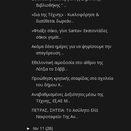
Βιβλιοθήκης " ...
«δια της Τέχνης» - Κυκλοφόρησε &
διατίθεται δωρεάν...
«Φτιάξε σάκο, γίνε Santa»: Εκατοντάδες
σάκοι γεμάτ...
Ακόμα δέκα ημέρες για να ψηφίσουμε την
απαγόρευση ...
Εθελοντική αιμοδοσία στο αίθριο της
Λότζια το Σάββ...
Προώθηση κρητικής σταφίδας στα σχολεία
του δήμου Χ...
Αναβαθμισμένες Δεξιότητες μέσω της
Τέχνης_ Εξ.ΑΕ Μ...
ΠΕΤΡΑΣ, ΣΗΤΕΙΑ: Το Ασύλητο Ελίτ
Νεκροταφείο Της Αν...
Ιαν 11
(26)
►