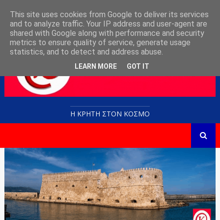
This site uses cookies from Google to deliver its services
and to analyze traffic. Your IP address and user-agent are
shared with Google along with performance and security
metrics to ensure quality of service, generate usage
statistics, and to detect and address abuse.
LEARN MORE
GOT IT
Η ΚΡΗΤΗ ΣΤΟN KOΣΜΟ