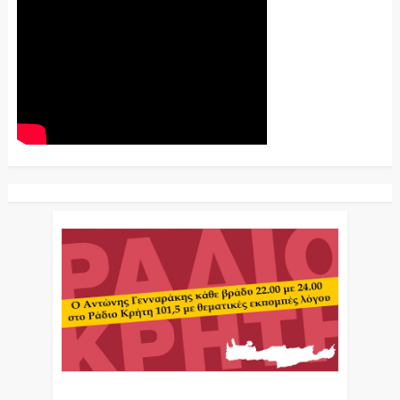
Ο Αντώνης Γενναράκης Στο Ράδιο Κρήτη Κάθε
Βράδυ Απο Τις 10 Έως Τις 12 Με Θεματικές