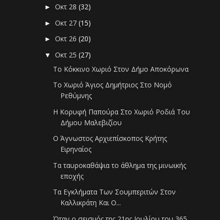
Οκτ 28
(32)
►
Οκτ 27
(15)
►
Οκτ 26
(20)
►
Οκτ 25
(27)
▼
Το Κόκκινο Χωριό Στον Δήμο Αποκόρωνα
Το Χωριό Άγιος Δημήτριος Στο Νομό
Ρεθύμνης
Η Κορυφή Παπούρα Στο Χωριό Ροδιά Του
Δήμου Μαλεβιζίου
Ο Άγνωστος Αρχιεπίσκοπος Κρήτης
Ειρηναίος
Τα ταυροκαθάψια το άθλημα της μινωικής
εποχής
Τα Εγκλήματα Των Σουμπεριτών Στον
Καλλικράτη Και Ο...
Όταν ο σεισμός της 21ης Ιουλίου του 365