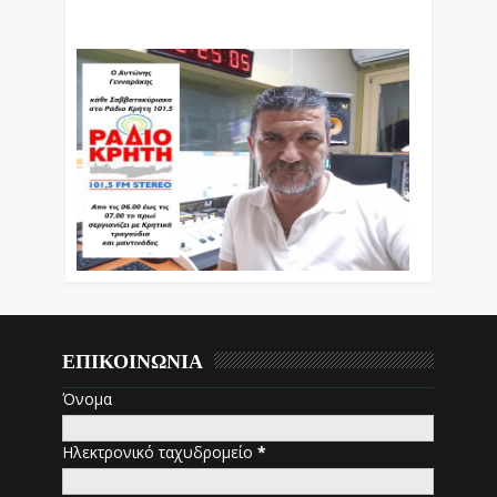
Εκπομπές Λόγου Και Μουσικής
ΕΠΙΚΟΙΝΩΝΙΑ
Όνομα
Ηλεκτρονικό ταχυδρομείο
*