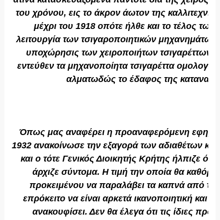
του χρόνου, εις το άκρον άωτον της καλλιτεχνι
μέχρι του 1918 οπότε ήλθε και το τέλος των 
λειτουργία των τσιγαροποιητικών μηχανημάτων 
υποχώρησις των χειροποιήτων τσιγαρέττων. Α
εντεύθεν τα μηχανοποίητα τσιγαρέττα ομολογο
αλματωδώς το έδαφος της καταναλ
Όπως μας αναφέρει η προαναφερόμενη εφημερί
1932 ανακοίνωσε την εξαγορά των αδιαθέτων κα
και ο τότε Γενικός Διοικητής Κρήτης ήλπιζε ότι 
άρχιζε σύντομα. Η τιμή την οποία θα καθόρι
προκειμένου να παραλάβει τα καπνά από τ
επρόκειτο να είναι αρκετά ικανοποιητική και σ
ανακουφίσει. Δεν θα έλεγα ότι τις ίδιες προθέ