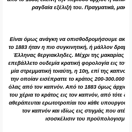
ραγδαία εξέλιξή του. Πραγματικά, μακά
Είναι όμως ανάγκη να οπισθοδρομήσουμε ακόμη 
το 1883 ήταν η πιο συγκινητική, ή μάλλον δραμα
Έλληνας θεργιακληδες. Μέχρι της μακαρίας εκ
επεβάλλετο ουδεμία κρατική φορολογία εις τον
μία στρεμματική τοιαύτη, η 10η, επί της καπνο
την οποίαν εισέπραττε το κράτος 200-300.000 δρ
όλας από τον καπνόν. Από το 1883 όμως άρχισε ν
του χέρια το κράτος εις τον καπνόν, από τότε δε
αθεράπευται ερωτοτροπίαι του κάθε υπουργού τ
τον καπνόν και ιδίως εις στιγμάς που ατένι
ισοσκέλισιν του προϋπολογισμού 