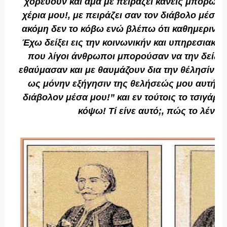
χορεύουν και άμα με πειράζει κανείς μπορώ να
χέρια μου!, με πειράζει σαν τον διάβολο μέσα μ
ακόμη δεν το κόβω ενώ βλέπω ότι καθημερινώς 
Έχω δείξει εις την κοινωνικήν και υπηρεσιακή
που λίγοι άνθρωποι μπορούσαν να την δείξου
εθαύμασαν και με θαυμάζουν δια την θέλησίν μο
ως μόνην εξήγησιν της θελήσεώς μου αυτής το
διάβολον μέσα μου!” και εν τούτοις το τσιγάρ
κόψω! Τί είνε αυτό;, πώς το λένε 