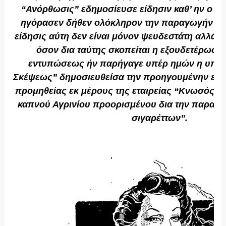
“Ανόρθωσις” εδημοσίευσε είδησιν καθ’ ην ο ο
ηγόρασεν δήθεν ολόκληρον την παραγωγήν κα
είδησις αύτη δεν είναι μόνον ψευδεστάτη αλλά κ
όσον δια ταύτης σκοπείται η εξουδετέρωσις
εντυπώσεως ήν παρήγαγε υπέρ ημών η υπό 
Σκέψεως” δημοσιευθείσα την προηγουμένην επί
προμηθείας εκ μέρους της εταιρείας “Κνωσός” 
καπνού Αγρινίου προορισμένου δια την παραγ
σιγαρέττων”.