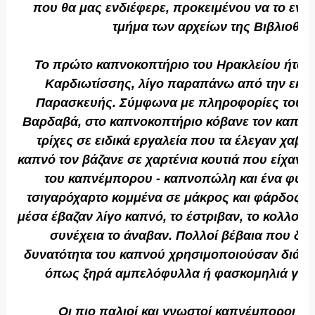
που θα μας ενδιέφερε, προκειμένου να το εν
τμήμα των αρχείων της Βιβλιοθή
Τ
ο πρώτο καπνοκοπτήριο του Ηρακλείου ήταν
Καρδιωτίσσης, λίγο παραπάνω από την εκκλ
Παρασκευής. Σύμφωνα με πληροφορίες του α
Βαρδαβά, στο καπνοκοπτήριο κόβανε τον καπνό
τρίχες σε ειδικά εργαλεία που τα έλεγαν χαβά
καπνό τον βάζανε σε χαρτένια κουτιά που είχανε
του καπνέμπορου - καπνοπώλη και ένα φυλλ
τσιγαρόχαρτο κομμένα σε μάκρος και φάρδος εν
μέσα έβαζαν λίγο καπνό, το έστριβαν, το κολλούσ
συνέχεια το άναβαν. Πολλοί βέβαια που δεν
δυνατότητα του καπνού χρησιμοποιούσαν διάφ
όπως ξηρά αμπελόφυλλα ή φασκομηλιά για 
Οι πιο παλιοί και γνωστοί καπνέμποροι τ