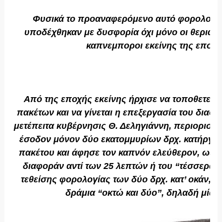
Φυσικά το προαναφερόμενο αυτό φορολογικ
υποδέχθηκαν με δυσφορία όχι μόνο οι θεριακλ
καπνεμποροι εκείνης της εποχή
Από της εποχής εκείνης ήρχισε να τοποθετείτα
πακέτων και να γίνεται η επεξεργασία του διαφ
μετέπειτα κυβέρνησις Θ. Δεληγιάννη, περιορισθε
έσοδον μόνον δύο εκατομμυρίων δρχ. κατήργησ
πακέτου και άφησε τον καπνόν ελεύθερον, ως έλ
διαφοράν αντί των 25 λεπτών ή του “τέσσερα κ
τεθείσης φορολογίας των δύο δρχ. κατ’ οκάν, 
δράμια “οκτώ και δύο”, δηλαδή μία 