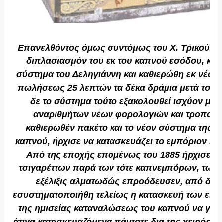
Επανελθόντος όμως συντόμως του Χ. Τρικούπη
διπλασιασμόν του εκ του καπνού εσόδου, κατ
σύστημα του Δεληγιάννη και καθιερώθη εκ νέου 
πωλήσεως 25 λεπτών τα δέκα δράμια μετά τσιγ
δε το σύστημα τούτο εξακολουθεί ισχύον μέχ
αναριθμήτων νέων φορολογιών και τροποπο
καθιερωθέν πακέτο και το νέον σύστημα της ε
καπνού, ήρχισε να κατασκευάζει το εμπόριον και 
Από της εποχής επομένως του 1885 ήρχισεν 
τσιγαρέττων παρά των τότε καπνεμπόρων, των 
εξέλιξις αλματωδώς επροόδευσεν, από δε τ
εσυστηματοποιήθη τελείως η κατασκευή των εις
της ημισείας καταναλώσεως του καπνού να γίνετ
άτινα κατασκευαζόμενα πάντοτε δια της χειρός, 