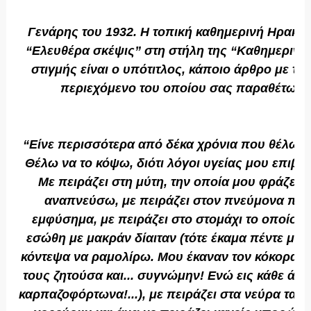
Γενάρης του 1932. Η τοπική καθημερινή Ηρακλ
“
Ελευθέρα σκέψις
” στη στήλη της “Καθημερινή 
στιγμής είναι ο υπότιτλος, κάποιο άρθρο με τίτλ
περιεχόμενο του οποίου σας παραθέτω στ
“Είνε περισσότερα από δέκα χρόνια που θέλω ν
Θέλω να το κόψω, διότι λόγοι υγείας μου επιβά
Με πειράζει στη μύτη, την οποία μου φράζει 
αναπνεύσω, με πειράζει στον πνεύμονα που 
εμφύσημα, με πειράζει στο στομάχι το οποίον 
εσώθη με μακράν δίαιταν (τότε έκαμα πέντε μήν
κόντεψα να ραμολίρω. Μου έκαναν τον κόκορα κά
τους ζητούσα και... συγνώμην! Ενώ εις κάθε άλ
καρπαζοφόρτωνα!...), με πειράζει στα νεύρα τα ο