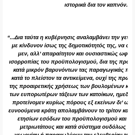
ιστορικά δια τον καπνόν.
“...Δια ταύτα η κυβέρνησις αναλαμβάνει την γεν
με κίνδυνον ίσως της δημοτικότητός της, να σα
μεν, αλλ’ απαραίτητον και ουσιαστικώς ωφέλ
ισορροπίας του προϋπολογισμού, δια της προ
κατά μικρόν βαρυνόντων τας παραγωγικάς πηγ
κατά το πλείστον τα αντικείμενα, ουχί της πρώ
της προαιρετικής χρήσεως των βουλομένων και
των ευπορωτέρων τάξεων των κατοίκων, ημεδαπ
προτείνομεν κυρίως πόρους εξ εκείνων δι’ ων
ευνοούμενα κράτη απολαμβάνουν το τρίτον και 
ετησίων εσόδων του προϋπολογισμού και τού
μετριωτάτους και κατά σύστημα ουδόλως πα