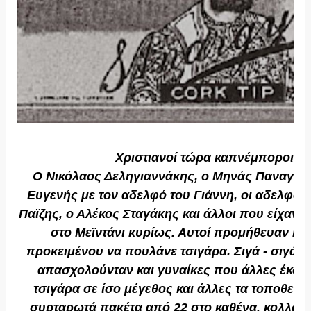
Χριστιανοί τώρα καπνέμποροι ή
Ο Νικόλαος Δεληγιαννάκης, ο Μηνάς Παναγιωτ
Ευγενής με τον αδελφό του Γιάννη, οι αδελφοί 
Παϊζης, ο Αλέκος Σταγάκης και άλλοι που είχαν 
στο Μεϊντάνι κυρίως. Αυτοί προμήθευαν και
προκειμένου να πουλάνε τσιγάρα. Σιγά - σιγά 
απασχολούνταν και γυναίκες που άλλες έκοβα
τσιγάρα σε ίσο μέγεθος και άλλες τα τοποθετο
συρταρωτά πακέτα από 22 στο καθένα, κολλώντα