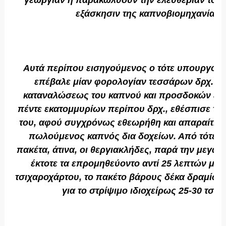
γεωργίαν ή παρακωλύουν την ελευθερίαν του 
εξάσκησιν της καπνοβιομηχανίας κ
Αυτά περίπου εισηγούμενος ο τότε υπουργός
επέβαλε μίαν φορολογίαν τεσσάρων δρχ. κατ
καταναλώσεως του καπνού και προσδοκών ένα
πέντε εκατομμυρίων περίπου δρχ., εθέσπισε τη
του, αφού συγχρόνως εθεωρήθη και απαραίτητο
πωλούμενος καπνός δια δοχείων. Από τότε κ
πακέτα, άτινα, οι θεργιακλήδες, παρά την μεγά
έκτοτε τα επρομηθεύοντο αντί 25 λεπτών μετ
τσιχαροχάρτου, το πακέτο βάρους δέκα δραμίων 
για το στρίψιμο ιδιοχείρως 25-30 τσιγ